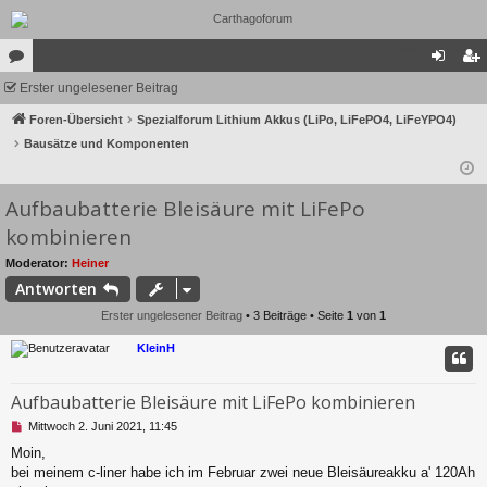
Kontakt
or
Erster ungelesener Beitrag
n
eg
en
Foren-Übersicht
Spezialforum Lithium Akkus (LiPo, LiFePO4, LiFeYPO4)
m
ist
Bausätze und Komponenten
el
rie
de
re
Aufbaubatterie Bleisäure mit LiFePo
n
n
kombinieren
Moderator:
Heiner
Antworten
Erster ungelesener Beitrag
• 3 Beiträge • Seite
1
von
1
KleinH
Aufbaubatterie Bleisäure mit LiFePo kombinieren
U
Mittwoch 2. Juni 2021, 11:45
n
Moin,
g
bei meinem c-liner habe ich im Februar zwei neue Bleisäureakku a' 120Ah
e