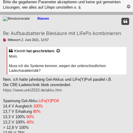
Bitte die gegebenen Parameter akzeptieren und keine gut gemeinten
Lösungen, wie alles auf Lifepo umstellen o. ä.
c
Biauwe
Re: Aufbaubatterie Bleisäure mit LiFePo kombinieren
U
Mittwoch 2. Juni 2021, 12:57
n
g
KleinH
hat geschrieben:
e
Moin,
l
e
Muss ich die Systeme trennen, wegen der unterschiedlichen
s
Ladecharakteristik?
e
n
Nein, ich hatte jahrelang Gel-Akkus und LiFe(Y)Po4 parallel i.B.
e
r
Die CBE-Ladetechnik blieb unverändert.
B
https://www.unki2010.de/akku.htm
e
i
Spannung Gel-Akku
LiFe(Y)PO4
t
14,4 V Ausgleich
100%
r
a
13,7 V Erhaltung
80%
g
13,3 V 100%
60%
13,2 V 100%
40%
> 12,8 V 100%
12,55 V 75%