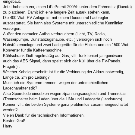
l
eingebaut.
e
Jetzt habe ich vor, einen LiFePo mit 200Ah unter dem Fahrersitz (Ducato)
s
zu platzieren. Damit ich eine längere Zeit autark stehen kann.
e
Die 400 Watt PV-Anlage ist mit einem Duocontrol Laderegler
n
ausgestattet. Sie kann also Systeme mit unterschiedliche Kennlinien
e
r
versorgen.
B
Außer den normalen Aufbauverbrauchern (Licht, TV, Radio,
e
Wasserpumpe, Dunstabzugshaube, etc. ) versorgen sich noch
i
Hubstützenanlage und zwei Ladegeräte für die Ebikes und ein 1500 Watt
t
Konverter für die Kaffeemaschine.
r
a
Kühlschrank läuft regelmäßig auf Gas, vllt. funktioniert ja irgendwann
g
auch das AES Signal, dann speist sich der Küli über die PV-Panels.
Frage(n) :
Welcher Kabelquerschnitt ist für die Verbindung der Akkus notwendig,
Länge ca. 2m pro Leitung?
Muss ich die Systeme trennen, wegen der unterschiedlichen
Ladecharakteristik?
Also Sperrdiode einsetzen wegen Spannungsausgleich und Trennrelais
/Trennschalter beim Laden über die LiMa und Ladegerät (Landstrom).
Können vllt. die beiden Systeme ganz problemlos zusammengeschaltet
werden?
Vielen Dank für die technischen Informationen.
Besten Gruß
Harry