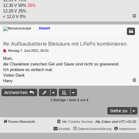
12,30 V 50%
20%
12,20 V 25%
< 12,0 V 0%
c
KleinH
Re: Aufbaubatterie Bleisäure mit LiFePo kombinieren
U
Montag 7. Juni 2021, 00:51
n
Moin,
g
die Charaktere zwischen Gel und Säure sind nicht so gravierend.
e
l
Ich probiere es einfach mal.
e
Vielen Dank
s
Harry
e
n
c
Antworten
e
r
3 Beiträge • Seite
1
von
1
B
e
Gehe zu
i
t
r
Foren-Übersicht
Alle Cookies löschen
Alle Zeiten sind
UTC+02:00
a
Kontakt
Datenschutzerklärung
Impressum
g