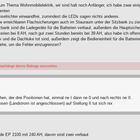
m Thema Wohnmobilelektrik, wir sind halt noch Anfänger, ich habe zwar einiges
nenten
selrichter einwandfrei, zumindest die LEDs sagen nichts anderes.
he erreichbaren Flachsicherungen auch im Stauraum unter der Sitzbank zu zie
tzbank sind die Ladegeräte für die Batterien verbaut, außerdem die Hauptsich
rien bei 8 AH, nach gut zwei Stunden bereits bei 39 AH, also habe ich offensi
 und die Dachluke tot sind, außerdem zeigt die Bedieneinheit für die Batterie
gehe, um die Fehler einzugrenzen?
eianhänge dieses Beitrags anzusehen.
hen, der drei Positionen hat, einmal ne I dann ne 0 und nach rechts ne II.
sen (Landstrom ist angeschlossen) auf Stellung II tut sich nix
xide EP 2100 mit 240 AH, davon sind zwei verbaut