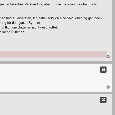
e
 technisches Verständnis, aber für die Tiefe langt es halt nicht.
n
hen und zu ersetzten, ich habe lediglich eine 5A-Sicherung gefunden,
erung für das ganze System.
chtlich die Batterien nicht geschrottet.
n keine Funktion.
N
a
c
h
o
b
e
n
N
a
c
h
o
b
e