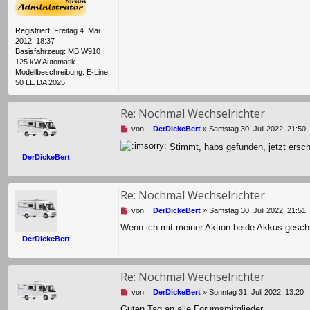
e
g
r
B
Registriert:
Freitag 4. Mai
e
2012, 18:37
i
Basisfahrzeug:
MB W910
t
125 kW Automatik
r
Modellbeschreibung:
E-Line I
a
50 LE DA 2025
g
Re: Nochmal Wechselrichter
U
von
DerDickeBert
»
Samstag 30. Juli 2022, 21:50
n
Stimmt, habs gefunden, jetzt ersc
g
DerDickeBert
e
l
e
s
Re: Nochmal Wechselrichter
e
U
von
DerDickeBert
»
Samstag 30. Juli 2022, 21:51
n
n
e
Wenn ich mit meiner Aktion beide Akkus gesch
g
r
DerDickeBert
e
B
l
e
e
i
s
t
Re: Nochmal Wechselrichter
e
r
U
von
DerDickeBert
»
Sonntag 31. Juli 2022, 13:20
n
a
n
e
g
Guten Tag an alle Forumsmitglieder,