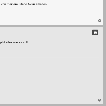
n von meinem Lifepo Akku erhalten.
N
a
c
h
o
b
t alles wie es soll.
e
n
N
a