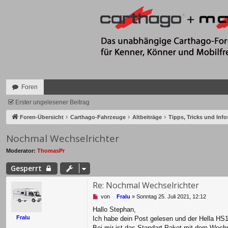
Foren
Erster ungelesener Beitrag
Foren-Übersicht
Carthago-Fahrzeuge
Altbeiträge
Tipps, Tricks und Inf
Nochmal Wechselrichter
Moderator:
ThomasPr
Gesperrt
Re: Nochmal Wechselrichter
U
von
Fralu
»
Sonntag 25. Juli 2021, 12:12
n
Hallo Stephan,
g
Fralu
Ich habe dein Post gelesen und der Hella HS
e
l
Bei mir ist das Standart Paket mit dem We