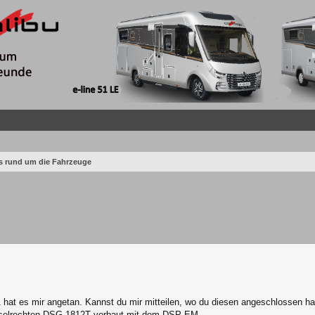
os rund um die Fahrzeuge
1 hat es mir angetan. Kannst du mir mitteilen, wo du diesen angeschlossen 
chselrechten DSG 1812T verbaut mit dem DSP-EM.