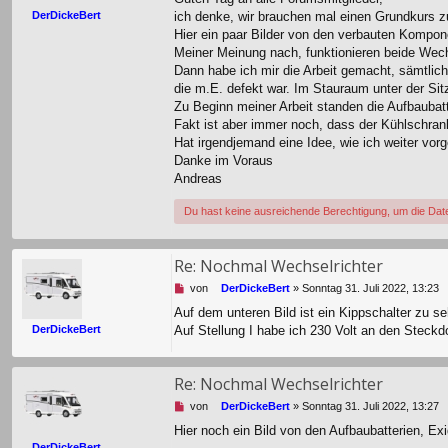
g
r
DerDickeBert
ich denke, wir brauchen mal einen Grundkurs zu
e
B
l
Hier ein paar Bilder von den verbauten Kompo
e
e
i
Meiner Meinung nach, funktionieren beide Wech
s
t
Dann habe ich mir die Arbeit gemacht, sämtlic
e
r
die m.E. defekt war. Im Stauraum unter der Si
n
a
Zu Beginn meiner Arbeit standen die Aufbaubatte
e
g
r
Fakt ist aber immer noch, dass der Kühlschrank
B
Hat irgendjemand eine Idee, wie ich weiter vor
e
Danke im Voraus
i
Andreas
t
r
Du hast keine ausreichende Berechtigung, um die Dat
a
g
Re: Nochmal Wechselrichter
U
von
DerDickeBert
»
Sonntag 31. Juli 2022, 13:23
n
Auf dem unteren Bild ist ein Kippschalter zu se
g
DerDickeBert
Auf Stellung I habe ich 230 Volt an den Steckdo
e
l
e
s
Re: Nochmal Wechselrichter
e
U
von
DerDickeBert
»
Sonntag 31. Juli 2022, 13:27
n
n
e
Hier noch ein Bild von den Aufbaubatterien, E
g
r
DerDickeBert