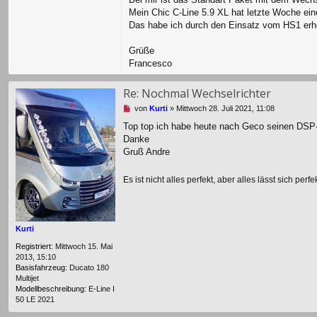
e
Mein Chic C-Line 5.9 XL hat letzte Woche ein
s
Das habe ich durch den Einsatz vom HS1 erho
e
n
Grüße
e
r
Francesco
B
e
Re: Nochmal Wechselrichter
i
t
U
von
Kurti
»
Mittwoch 28. Juli 2021, 11:08
r
n
Top top ich habe heute nach Geco seinen DSP-E
a
g
g
Danke
e
l
Gruß Andre
e
s
Es ist nicht alles perfekt, aber alles lässt sich perfe
e
n
e
r
B
Kurti
e
i
Registriert:
Mittwoch 15. Mai
t
2013, 15:10
r
Basisfahrzeug:
Ducato 180
a
Multijet
g
Modellbeschreibung:
E-Line I
50 LE 2021