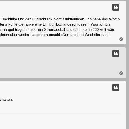
c
h
o
b
El. Dachluke und der Kühlschrank nicht funktionieren. Ich habe das Womo
e
stens kühle Getränke eine El. Kühlbox angeschlossen. Was ich bis
n
hlafmangel tragen muss, ein Stromausfall und dann keine 230 Volt wäre
zt gleich aber wieder Landstrom anschließen und den Wechsler dann
N
a
c
h
o
b
e
n
N
a
c
h
o
b
chalten.
e
n