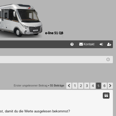
Kontakt
FA
n
eg
Q
m
ist
el
rie
de
re
n
n
1
2
3
4
6
Vorherige
5
N
Erster ungelesener Beitrag
• 55 Beiträge
hast, damit du die Werte ausgelesen bekommst?