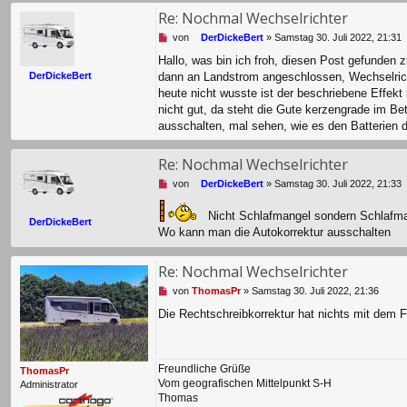
Re: Nochmal Wechselrichter
U
von
DerDickeBert
»
Samstag 30. Juli 2022, 21:31
n
Hallo, was bin ich froh, diesen Post gefunden 
g
DerDickeBert
dann an Landstrom angeschlossen, Wechselricht
e
l
heute nicht wusste ist der beschriebene Effekt
e
nicht gut, da steht die Gute kerzengrade im Be
s
ausschalten, mal sehen, wie es den Batterien
e
n
e
Re: Nochmal Wechselrichter
r
U
von
DerDickeBert
»
Samstag 30. Juli 2022, 21:33
B
n
e
g
i
Nicht Schlafmangel sondern Schlafm
DerDickeBert
e
t
Wo kann man die Autokorrektur ausschalten
l
r
e
a
s
Re: Nochmal Wechselrichter
g
e
U
von
ThomasPr
»
Samstag 30. Juli 2022, 21:36
n
n
e
Die Rechtschreibkorrektur hat nichts mit dem 
g
r
e
B
l
e
e
i
Freundliche Grüße
ThomasPr
s
t
Vom geografischen Mittelpunkt S-H
Administrator
e
r
Thomas
n
a