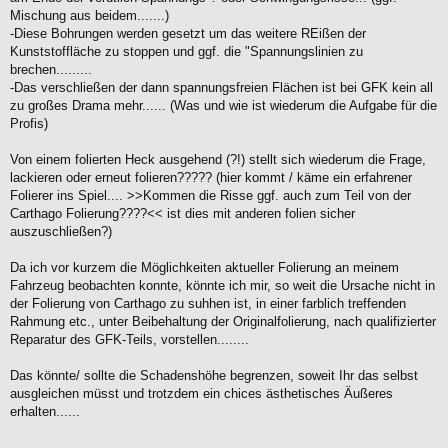
t
Mischung aus beidem.......)
r
a
-Diese Bohrungen werden gesetzt um das weitere REißen der
g
Kunststoffläche zu stoppen und ggf. die "Spannungslinien zu
brechen.........
-Das verschließen der dann spannungsfreien Flächen ist bei GFK kein all
zu großes Drama mehr...... (Was und wie ist wiederum die Aufgabe für die
Profis)
Von einem folierten Heck ausgehend (?!) stellt sich wiederum die Frage,
lackieren oder erneut folieren????? (hier kommt / käme ein erfahrener
Folierer ins Spiel.... >>Kommen die Risse ggf. auch zum Teil von der
Carthago Folierung????<< ist dies mit anderen folien sicher
auszuschließen?)
Da ich vor kurzem die Möglichkeiten aktueller Folierung an meinem
Fahrzeug beobachten konnte, könnte ich mir, so weit die Ursache nicht in
der Folierung von Carthago zu suhhen ist, in einer farblich treffenden
Rahmung etc., unter Beibehaltung der Originalfolierung, nach qualifizierter
Reparatur des GFK-Teils, vorstellen........
Das könnte/ sollte die Schadenshöhe begrenzen, soweit Ihr das selbst
ausgleichen müsst und trotzdem ein chices ästhetisches Äußeres
erhalten......