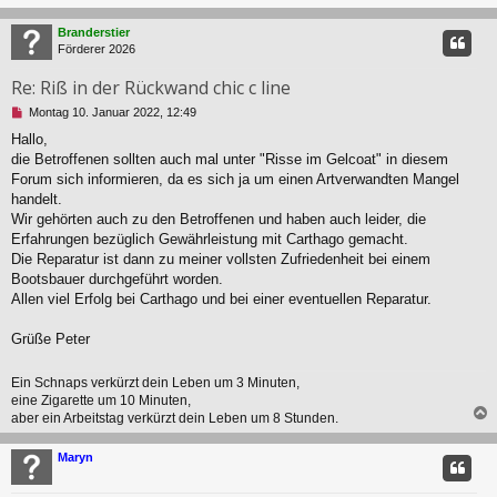
c
Branderstier
Förderer 2026
Re: Riß in der Rückwand chic c line
U
Montag 10. Januar 2022, 12:49
n
Hallo,
g
die Betroffenen sollten auch mal unter "Risse im Gelcoat" in diesem
e
l
Forum sich informieren, da es sich ja um einen Artverwandten Mangel
e
handelt.
s
Wir gehörten auch zu den Betroffenen und haben auch leider, die
e
Erfahrungen bezüglich Gewährleistung mit Carthago gemacht.
n
Die Reparatur ist dann zu meiner vollsten Zufriedenheit bei einem
e
r
Bootsbauer durchgeführt worden.
B
Allen viel Erfolg bei Carthago und bei einer eventuellen Reparatur.
e
i
Grüße Peter
t
r
a
Ein Schnaps verkürzt dein Leben um 3 Minuten,
g
eine Zigarette um 10 Minuten,
aber ein Arbeitstag verkürzt dein Leben um 8 Stunden.
c
Maryn