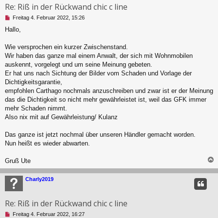
Re: Riß in der Rückwand chic c line
U
Freitag 4. Februar 2022, 15:26
n
Hallo,
g
e
l
Wie versprochen ein kurzer Zwischenstand.
e
Wir haben das ganze mal einem Anwalt, der sich mit Wohnmobilen
s
auskennt, vorgelegt und um seine Meinung gebeten.
e
Er hat uns nach Sichtung der Bilder vom Schaden und Vorlage der
n
Dichtigkeitsgarantie,
e
r
empfohlen Carthago nochmals anzuschreiben und zwar ist er der Meinung
B
das die Dichtigkeit so nicht mehr gewährleistet ist, weil das GFK immer
e
mehr Schaden nimmt.
i
Also nix mit auf Gewährleistung/ Kulanz
t
r
a
Das ganze ist jetzt nochmal über unseren Händler gemacht worden.
g
Nun heißt es wieder abwarten.
Gruß Ute
c
Charly2019
Re: Riß in der Rückwand chic c line
U
Freitag 4. Februar 2022, 16:27