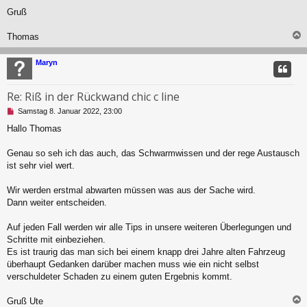
Gruß
Thomas
c
Maryn
Re: Riß in der Rückwand chic c line
U
Samstag 8. Januar 2022, 23:00
n
Hallo Thomas
g
e
l
Genau so seh ich das auch, das Schwarmwissen und der rege Austausch
e
ist sehr viel wert.
s
e
Wir werden erstmal abwarten müssen was aus der Sache wird.
n
Dann weiter entscheiden.
e
r
B
Auf jeden Fall werden wir alle Tips in unsere weiteren Überlegungen und
e
Schritte mit einbeziehen.
i
Es ist traurig das man sich bei einem knapp drei Jahre alten Fahrzeug
t
überhaupt Gedanken darüber machen muss wie ein nicht selbst
r
a
verschuldeter Schaden zu einem guten Ergebnis kommt.
g
Gruß Ute