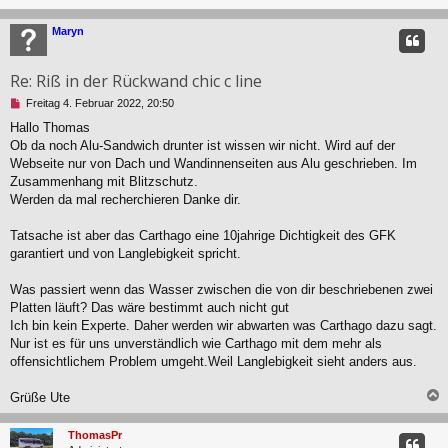
e
i
c
Maryn
t
r
a
Re: Riß in der Rückwand chic c line
g
U
Freitag 4. Februar 2022, 20:50
n
Hallo Thomas
g
Ob da noch Alu-Sandwich drunter ist wissen wir nicht. Wird auf der
e
l
Webseite nur von Dach und Wandinnenseiten aus Alu geschrieben. Im
e
Zusammenhang mit Blitzschutz.
s
Werden da mal recherchieren Danke dir.
e
n
Tatsache ist aber das Carthago eine 10jahrige Dichtigkeit des GFK
e
r
garantiert und von Langlebigkeit spricht.
B
e
Was passiert wenn das Wasser zwischen die von dir beschriebenen zwei
i
Platten läuft? Das wäre bestimmt auch nicht gut
t
Ich bin kein Experte. Daher werden wir abwarten was Carthago dazu sagt.
r
a
Nur ist es für uns unverständlich wie Carthago mit dem mehr als
g
offensichtlichem Problem umgeht.Weil Langlebigkeit sieht anders aus.
Grüße Ute
c
ThomasPr