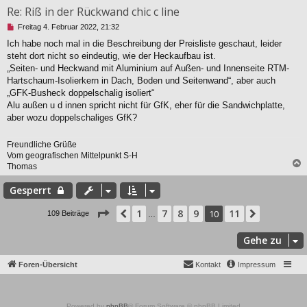
Re: Riß in der Rückwand chic c line
U
Freitag 4. Februar 2022, 21:32
n
Ich habe noch mal in die Beschreibung der Preisliste geschaut, leider
g
steht dort nicht so eindeutig, wie der Heckaufbau ist.
e
l
„Seiten- und Heckwand mit Aluminium auf Außen- und Innenseite RTM-
e
Hartschaum-Isolierkern in Dach, Boden und Seitenwand“, aber auch
s
„GFK-Busheck doppelschalig isoliert“
e
Alu außen u d innen spricht nicht für GfK, eher für die Sandwichplatte,
n
aber wozu doppelschaliges GfK?
e
r
B
Freundliche Grüße
e
Vom geografischen Mittelpunkt S-H
i
Thomas
t
r
c
Gesperrt
a
g
Seite
10
von
11
1
7
8
9
11
Vorherige
10
Nächste
109 Beiträge
…
Gehe zu
Foren-Übersicht
Kontakt
Impressum
Powered by
phpBB
® Forum Software © phpBB Limited