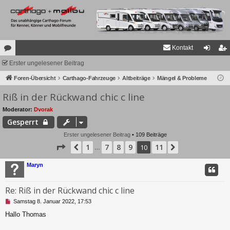
Kontakt
or
Erster ungelesener Beitrag
n
eg
en
Foren-Übersicht
Carthago-Fahrzeuge
Altbeiträge
Mängel & Probleme
m
ist
Riß in der Rückwand chic c line
el
rie
de
re
Moderator:
Dvorak
Gesperrt
n
n
Erster ungelesener Beitrag
• 109 Beiträge
Seite
10
von
11
1
7
8
9
11
Vorherige
10
Nächste
…
Maryn
Re: Riß in der Rückwand chic c line
U
Samstag 8. Januar 2022, 17:53
n
Hallo Thomas
g
e