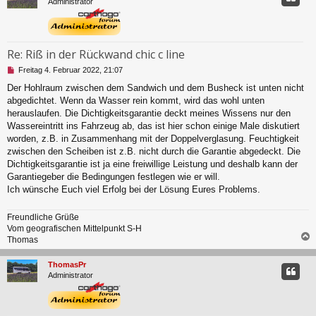
Administrator
Re: Riß in der Rückwand chic c line
U
Freitag 4. Februar 2022, 21:07
n
Der Hohlraum zwischen dem Sandwich und dem Busheck ist unten nicht
g
abgedichtet. Wenn da Wasser rein kommt, wird das wohl unten
e
l
herauslaufen. Die Dichtigkeitsgarantie deckt meines Wissens nur den
e
Wassereintritt ins Fahrzeug ab, das ist hier schon einige Male diskutiert
s
worden, z.B. in Zusammenhang mit der Doppelverglasung. Feuchtigkeit
e
zwischen den Scheiben ist z.B. nicht durch die Garantie abgedeckt. Die
n
Dichtigkeitsgarantie ist ja eine freiwillige Leistung und deshalb kann der
e
r
Garantiegeber die Bedingungen festlegen wie er will.
B
Ich wünsche Euch viel Erfolg bei der Lösung Eures Problems.
e
i
Freundliche Grüße
t
Vom geografischen Mittelpunkt S-H
r
a
Thomas
g
c
ThomasPr
Administrator