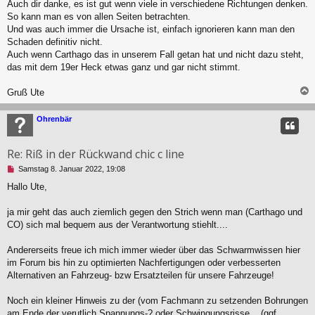
l
Auch dir danke, es ist gut wenn viele in verschiedene Richtungen denken.
e
So kann man es von allen Seiten betrachten.
s
Und was auch immer die Ursache ist, einfach ignorieren kann man den
e
Schaden definitiv nicht.
n
Auch wenn Carthago das in unserem Fall getan hat und nicht dazu steht,
e
r
das mit dem 19er Heck etwas ganz und gar nicht stimmt.
B
e
Gruß Ute
i
t
c
r
Ohrenbär
a
g
Re: Riß in der Rückwand chic c line
U
Samstag 8. Januar 2022, 19:08
n
Hallo Ute,
g
e
l
ja mir geht das auch ziemlich gegen den Strich wenn man (Carthago und
e
CO) sich mal bequem aus der Verantwortung stiehlt....
s
e
Andererseits freue ich mich immer wieder über das Schwarmwissen hier
n
im Forum bis hin zu optimierten Nachfertigungen oder verbesserten
e
r
Alternativen an Fahrzeug- bzw Ersatzteilen für unsere Fahrzeuge!
B
e
Noch ein kleiner Hinweis zu der (vom Fachmann zu setzenden Bohrungen
i
am Ende der verutlich Spannungs-? oder Schwingungsrisse... (ggf.