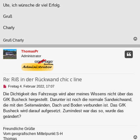
n
Ute, ich wünsche dir viel Erfolg.
g
e
l
Gruß
e
s
Charly
e
n
e
Gruß Charly
r
c
B
ThomasPr
e
Administrator
i
t
r
a
g
Re: Riß in der Rückwand chic c line
U
Freitag 4. Februar 2022, 17:07
n
Die Dichtigkeit des Fahrzeugs wird aber meines Wissens nicht über das
g
GfK Busheck hergestellt. Darunter ist noch die normale Sandwichwand,
e
l
die mit den Seitenwänden, Dach und Boden verbunden ist. Das GfK
e
Busheck wird darauf aufgesetzt. Zumindest war das so, wurde das
s
geändert?
e
n
e
Freundliche Grüße
r
Vom geografischen Mittelpunkt S-H
B
Thomas