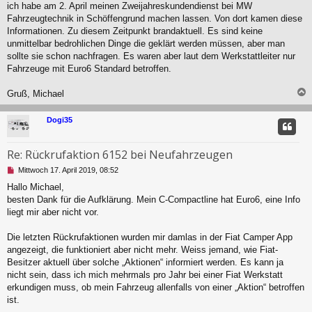
l
ich habe am 2. April meinen Zweijahreskundendienst bei MW
e
Fahrzeugtechnik in Schöffengrund machen lassen. Von dort kamen diese
s
Informationen. Zu diesem Zeitpunkt brandaktuell. Es sind keine
e
unmittelbar bedrohlichen Dinge die geklärt werden müssen, aber man
n
sollte sie schon nachfragen. Es waren aber laut dem Werkstattleiter nur
e
r
Fahrzeuge mit Euro6 Standard betroffen.
B
e
Gruß, Michael
i
t
c
r
Dogi35
a
g
Re: Rückrufaktion 6152 bei Neufahrzeugen
U
Mittwoch 17. April 2019, 08:52
n
Hallo Michael,
g
besten Dank für die Aufklärung. Mein C-Compactline hat Euro6, eine Info
e
l
liegt mir aber nicht vor.
e
s
Die letzten Rückrufaktionen wurden mir damlas in der Fiat Camper App
e
angezeigt, die funktioniert aber nicht mehr. Weiss jemand, wie Fiat-
n
Besitzer aktuell über solche „Aktionen“ informiert werden. Es kann ja
e
r
nicht sein, dass ich mich mehrmals pro Jahr bei einer Fiat Werkstatt
B
erkundigen muss, ob mein Fahrzeug allenfalls von einer „Aktion“ betroffen
e
ist.
i