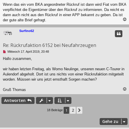
n
Wenn das ein vom BKA angeordneter Rückruf ist dann wird Fiat vom BKA
e
g
i
verpflichtet die Eigentümer über den Rückruf zu informieren. Da reicht es
e
t
l
dann auch nicht aus den Rückruf in einer APP bekannt zu geben. Da ist
r
e
der gute alte Brief gefragt.
a
s
g
e
c
Surfino62
n
e
r
Re: Rückrufaktion 6152 bei Neufahrzeugen
B
e
U
Mittwoch 17. April 2019, 20:48
i
n
t
Hallo zusammen,
g
r
e
a
l
wir haben letzten Freitag, als Womo Neulinge, unseren neuen C-Tourer in
g
e
Aulendorf abgeholt. Dort ist uns nichts von einer Rückrufaktion mitgeteilt
s
worden. Müssen wir uns jetzt ernsthaft Sorgen machen?
e
n
Gruß Thomas
e
r
c
B
Antworten
e
i
2
1
Nächste
18 Beiträge
t
r
a
Gehe zu
g