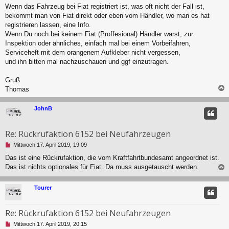
Wenn das Fahrzeug bei Fiat registriert ist, was oft nicht der Fall ist,
bekommt man von Fiat direkt oder eben vom Händler, wo man es hat
registrieren lassen, eine Info.
Wenn Du noch bei keinem Fiat (Proffesional) Händler warst, zur
Inspektion oder ähnliches, einfach mal bei einem Vorbeifahren,
Serviceheft mit dem orangenem Aufkleber nicht vergessen,
und ihn bitten mal nachzuschauen und ggf einzutragen.
Gruß
Thomas
c
JohnB
Re: Rückrufaktion 6152 bei Neufahrzeugen
U
Mittwoch 17. April 2019, 19:09
n
Das ist eine Rückrufaktion, die vom Kraftfahrtbundesamt angeordnet ist.
g
Das ist nichts optionales für Fiat. Da muss ausgetauscht werden.
e
l
e
c
Tourer
s
e
n
Re: Rückrufaktion 6152 bei Neufahrzeugen
e
r
U
Mittwoch 17. April 2019, 20:15
B