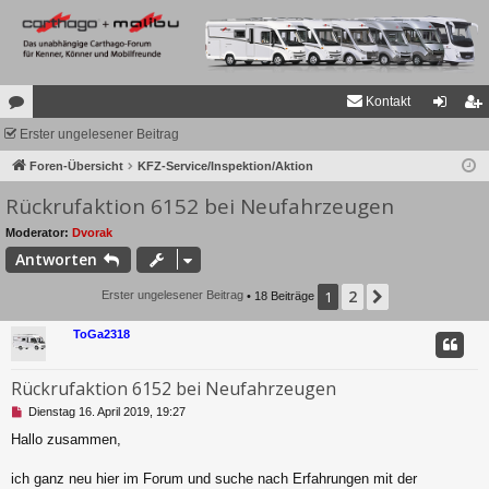
Kontakt
or
Erster ungelesener Beitrag
n
eg
en
Foren-Übersicht
KFZ-Service/Inspektion/Aktion
m
ist
Rückrufaktion 6152 bei Neufahrzeugen
el
rie
de
re
Moderator:
Dvorak
Antworten
n
n
2
1
Nächste
Erster ungelesener Beitrag
• 18 Beiträge
ToGa2318
Rückrufaktion 6152 bei Neufahrzeugen
U
Dienstag 16. April 2019, 19:27
n
Hallo zusammen,
g
e
l
ich ganz neu hier im Forum und suche nach Erfahrungen mit der