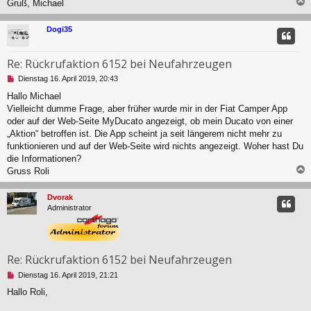
Gruß, Michael
n
e
c
r
Dogi35
B
e
i
Re: Rückrufaktion 6152 bei Neufahrzeugen
t
U
r
Dienstag 16. April 2019, 20:43
n
a
Hallo Michael
g
g
Vielleicht dumme Frage, aber früher wurde mir in der Fiat Camper App
e
l
oder auf der Web-Seite MyDucato angezeigt, ob mein Ducato von einer
e
„Aktion“ betroffen ist. Die App scheint ja seit längerem nicht mehr zu
s
funktionieren und auf der Web-Seite wird nichts angezeigt. Woher hast Du
e
die Informationen?
n
Gruss Roli
e
r
c
B
Dvorak
e
Administrator
i
t
r
a
g
Re: Rückrufaktion 6152 bei Neufahrzeugen
U
Dienstag 16. April 2019, 21:21
n
Hallo Roli,
g
e