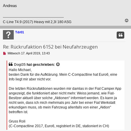
Andreas
----------------------------------------------------
C-Line T4.9 (2017) Heavy mit 2,3l 180 ASG
c
Tdr01
Re: Rückrufaktion 6152 bei Neufahrzeugen
U
Mittwoch 17. April 2019, 13:43
n
g
Dogi35
hat geschrieben:
e
Hallo Michael,
l
besten Dank für die Aufklärung. Mein C-Compactline hat Euro6, eine
e
Info liegt mir aber nicht vor.
s
e
n
Die letzten Rückrufaktionen wurden mir damlas in der Fiat Camper App
e
angezeigt, die funktioniert aber nicht mehr. Weiss jemand, wie Fiat-
r
Besitzer aktuell über solche „Aktionen“ informiert werden. Es kann ja
B
nicht sein, dass ich mich mehrmals pro Jahr bei einer Fiat Werkstatt
e
erkundigen muss, ob mein Fahrzeug allenfalls von einer „Aktion“
i
betroffen ist.
t
r
Gruss Roli
a
(C-Compactline 2017, Euro6, registriert in DE, stationiert in CH)
g