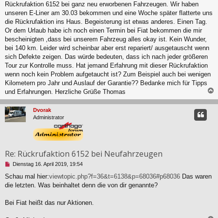
e
Rückrufaktion 6152 bei ganz neu erworbenen Fahrzeugen. Wir haben
s
unseren E-Liner am 30.03 bekommen und eine Woche später flatterte uns
e
die Rückrufaktion ins Haus. Begeisterung ist etwas anderes. Einen Tag.
n
Or dem Urlaub habe ich noch einen Termin bei Fiat bekommen die mir
e
r
bescheinigten ,dass bei unserem Fahrzeug alles okay ist. Kein Wunder,
B
bei 140 km. Leider wird scheinbar aber erst repariert/ ausgetauscht wenn
e
sich Defekte zeigen. Das würde bedeuten, dass ich nach jeder größeren
i
Tour zur Kontrolle muss. Hat jemand Erfahrung mit dieser Rückrufaktion
t
wenn noch kein Problem aufgetaucht ist? Zum Beispiel auch bei wenigen
r
a
Kilometern pro Jahr und Auslauf der Garantie?? Bedanke mich für Tipps
g
und Erfahrungen. Herzliche Grüße Thomas
c
Dvorak
Administrator
Re: Rückrufaktion 6152 bei Neufahrzeugen
U
Dienstag 16. April 2019, 19:54
n
Schau mal hier:
viewtopic.php?f=36&t=6138&p=68036#p68036
Das waren
g
die letzten. Was beinhaltet denn die von dir genannte?
e
l
e
Bei Fiat heißt das nur Aktionen.
s
e