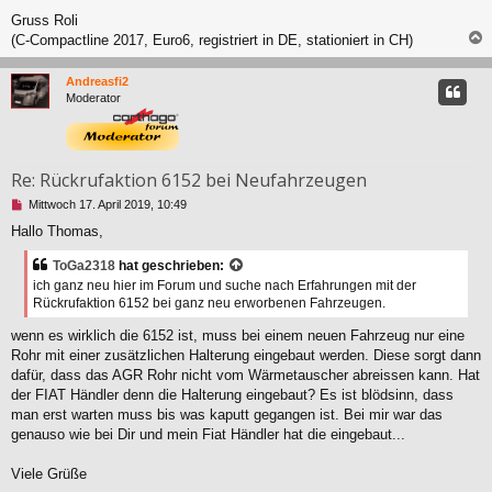
t
Gruss Roli
r
a
(C-Compactline 2017, Euro6, registriert in DE, stationiert in CH)
g
c
Andreasfi2
Moderator
Re: Rückrufaktion 6152 bei Neufahrzeugen
U
Mittwoch 17. April 2019, 10:49
n
Hallo Thomas,
g
e
ToGa2318
hat geschrieben:
l
ich ganz neu hier im Forum und suche nach Erfahrungen mit der
e
s
Rückrufaktion 6152 bei ganz neu erworbenen Fahrzeugen.
e
wenn es wirklich die 6152 ist, muss bei einem neuen Fahrzeug nur eine
n
e
Rohr mit einer zusätzlichen Halterung eingebaut werden. Diese sorgt dann
r
dafür, dass das AGR Rohr nicht vom Wärmetauscher abreissen kann. Hat
B
der FIAT Händler denn die Halterung eingebaut? Es ist blödsinn, dass
e
man erst warten muss bis was kaputt gegangen ist. Bei mir war das
i
genauso wie bei Dir und mein Fiat Händler hat die eingebaut...
t
r
a
Viele Grüße
g