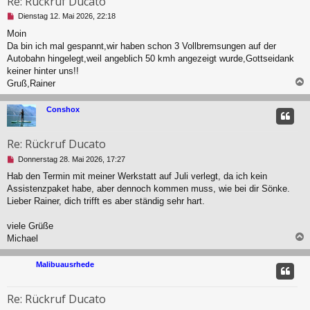
Re: Rückruf Ducato
U
Dienstag 12. Mai 2026, 22:18
n
Moin
g
Da bin ich mal gespannt,wir haben schon 3 Vollbremsungen auf der
e
l
Autobahn hingelegt,weil angeblich 50 kmh angezeigt wurde,Gottseidank
e
keiner hinter uns!!
s
Gruß,Rainer
e
n
c
e
Conshox
r
B
e
Re: Rückruf Ducato
i
U
Donnerstag 28. Mai 2026, 17:27
t
n
r
Hab den Termin mit meiner Werkstatt auf Juli verlegt, da ich kein
g
a
Assistenzpaket habe, aber dennoch kommen muss, wie bei dir Sönke.
e
g
l
Lieber Rainer, dich trifft es aber ständig sehr hart.
e
s
viele Grüße
e
Michael
n
e
c
r
Malibuausrhede
B
e
i
Re: Rückruf Ducato
t