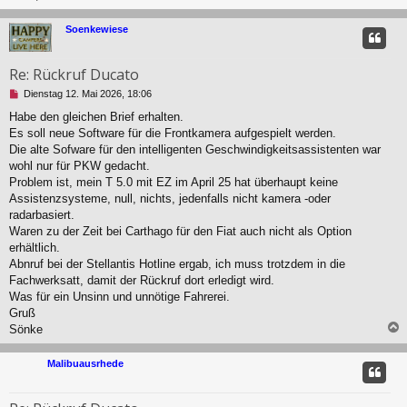
s
e
c
Soenkewiese
n
e
r
Re: Rückruf Ducato
B
e
U
Dienstag 12. Mai 2026, 18:06
i
n
t
Habe den gleichen Brief erhalten.
g
r
Es soll neue Software für die Frontkamera aufgespielt werden.
e
a
l
Die alte Sofware für den intelligenten Geschwindigkeitsassistenten war
g
e
wohl nur für PKW gedacht.
s
Problem ist, mein T 5.0 mit EZ im April 25 hat überhaupt keine
e
Assistenzsysteme, null, nichts, jedenfalls nicht kamera -oder
n
radarbasiert.
e
r
Waren zu der Zeit bei Carthago für den Fiat auch nicht als Option
B
erhältlich.
e
Abnruf bei der Stellantis Hotline ergab, ich muss trotzdem in die
i
Fachwerksatt, damit der Rückruf dort erledigt wird.
t
Was für ein Unsinn und unnötige Fahrerei.
r
a
Gruß
g
Sönke
c
Malibuausrhede