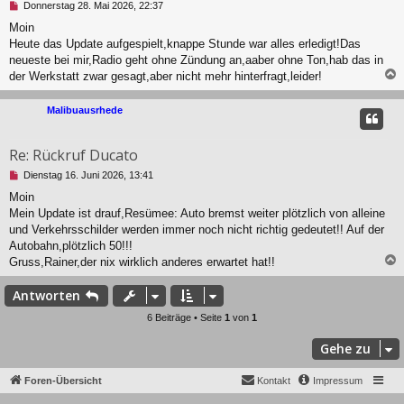
U
r
Donnerstag 28. Mai 2026, 22:37
n
a
Moin
g
g
Heute das Update aufgespielt,knappe Stunde war alles erledigt!Das
e
l
neueste bei mir,Radio geht ohne Zündung an,aaber ohne Ton,hab das in
e
der Werkstatt zwar gesagt,aber nicht mehr hinterfragt,leider!
s
e
c
Malibuausrhede
n
e
r
Re: Rückruf Ducato
B
e
U
Dienstag 16. Juni 2026, 13:41
i
n
t
Moin
g
r
Mein Update ist drauf,Resümee: Auto bremst weiter plötzlich von alleine
e
a
l
und Verkehrsschilder werden immer noch nicht richtig gedeutet!! Auf der
g
e
Autobahn,plötzlich 50!!!
s
Gruss,Rainer,der nix wirklich anderes erwartet hat!!
e
n
c
Antworten
e
r
6 Beiträge • Seite
1
von
1
B
e
Gehe zu
i
t
r
Foren-Übersicht
Kontakt
Impressum
a
g