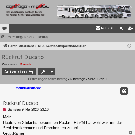
Kontakt
or
Erster ungelesener Beitrag
n
eg
en
Foren-Übersicht
KFZ-Service/Inspektion/Aktion
m
ist
Rückruf Ducato
el
rie
de
re
Moderator:
Dvorak
Antworten
n
n
Erster ungelesener Beitrag
• 6 Beiträge • Seite
1
von
1
Malibuausrhede
Rückruf Ducato
U
Samstag 9. Mai 2026, 23:16
n
Moin
g
Heute von Stelantis bekommen,Rückruf F 52M,hat wohl was mit der
e
l
Schildererkennung und Frontkamera zutun!
e
Gruß,Rainer