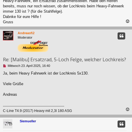
l
Heavy-Fahrwerk, ein Ersatzrad zusammenstellen. Habe den Reifen
e
bereits, muss nur noch wissen, ob der Lochkreis beim Heavy-Fahrwerk
s
immer 130 ist ? (für die Stahlfelge).
e
Dabnke für eure Hilfe !
n
Gruss
e
r
c
B
Andreasfi2
e
Moderator
i
t
r
a
g
Re: [Malibu] Ersatzrad, 5-Loch Felge, welcher Lochkreis?
U
Mittwoch 23. April 2025, 16:40
n
Ja, beim Heavy Fahrwerk ist der Lochkreis 5x130.
g
e
l
Viele Grüße
e
s
Andreas
e
n
e
----------------------------------------------------
r
C-Line T4.9 (2017) Heavy mit 2,3l 180 ASG
B
c
e
Siemueller
i
t
r