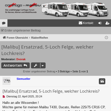
Kontakt
or
Erster ungelesener Beitrag
n
eg
en
Foren-Übersicht
Räder/Reifen
m
ist
[Malibu] Ersatzrad, 5-Loch Felge, welcher
el
rie
Lochkreis?
de
re
Moderator:
Dvorak
n
n
Antworten
Erster ungelesener Beitrag
• 3 Beiträge • Seite
1
von
1
Siemueller
[Malibu] Ersatzrad, 5-Loch Felge, welcher Lochkreis?
U
Dienstag 22. April 2025, 20:24
n
Hallo an alle Wissenden !
g
Möchte gerne für meinen Malibu T430, Ducato, Reifen 225/75 CR16 CP,
e