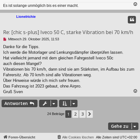
e
Es ist solange unmöglich bis es einer macht.
n
e
c
r
Lionelrichie
B
e
i
Re: [chic s-plus] Iveco 50 C, starke Vibration bei 70 km/h
t
r
U
Mittwoch 29. Oktober 2025, 11:53
a
n
Danke für die Tipps.
g
g
Ich werde die Motorlager und Lenkungsdämpfer überprüfen lassen.
e
l
Hat vielleicht jemand mit dem gleichen Fahrgestell Iveco 50c
e
auch diesen Mangel?
s
Vibrationen bis 70 km/h, dann sind sie am Stärksten, im Aufbau bis zum
e
Fahrersitz. Ab 70 km/h sind alle Vibrationen weg.
n
Über Hinweise würde ich mich sehr freuen.
e
r
Das Fahrzeug ist 2023 gebaut, ohne Airpro.
B
Gruß Sven
e
i
c
Antworten
t
r
2
3
1
Nächste
a
24 Beiträge
g
Gehe zu
Foren-Übersicht
Alle Cookies löschen
Alle Zeiten sind
UTC+02:00