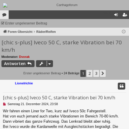
Kontakt
or
Erster ungelesener Beitrag
n
eg
en
Foren-Übersicht
Räder/Reifen
m
ist
[chic s-plus] Iveco 50 C, starke Vibration bei 70
el
rie
km/h
de
re
Moderator:
Dvorak
n
n
Antworten
2
3
1
Nächste
Erster ungelesener Beitrag
• 24 Beiträge
Lionelrichie
[chic s-plus] Iveco 50 C, starke Vibration bei 70 km/h
U
Samstag 21. Dezember 2024, 23:58
n
Wir fahren einen Liner for Two, kurz auf Iveco 50c Fahrgestell.
g
Hat von euch jemand auch starke Vibrationen im Bereich 70-80 km/h.
e
l
Dann vibriert das ganze Fahrzeug. Das Lenkrad bleibt aber ruhig.
e
Bei Iveco wurde die Kardanwelle mit Ausgleichstücken begradigt. Die