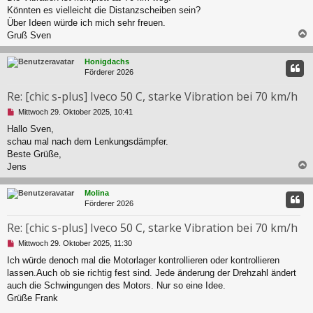
g
r
Könnten es vielleicht die Distanzscheiben sein?
e
a
l
Über Ideen würde ich mich sehr freuen.
g
e
Gruß Sven
s
e
c
Honigdachs
n
Förderer 2026
e
r
Re: [chic s-plus] Iveco 50 C, starke Vibration bei 70 km/h
B
e
U
Mittwoch 29. Oktober 2025, 10:41
i
n
t
Hallo Sven,
g
r
schau mal nach dem Lenkungsdämpfer.
e
a
l
Beste Grüße,
g
e
Jens
s
e
c
Molina
n
Förderer 2026
e
r
Re: [chic s-plus] Iveco 50 C, starke Vibration bei 70 km/h
B
e
U
Mittwoch 29. Oktober 2025, 11:30
i
n
t
Ich würde denoch mal die Motorlager kontrollieren oder kontrollieren
g
r
lassen.Auch ob sie richtig fest sind. Jede änderung der Drehzahl ändert
e
a
l
auch die Schwingungen des Motors. Nur so eine Idee.
g
e
Grüße Frank
s