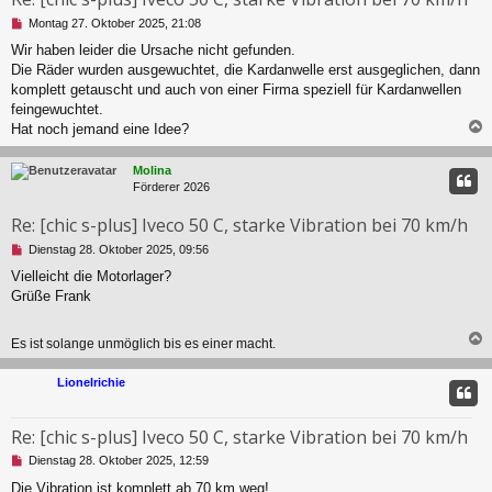
B
U
Montag 27. Oktober 2025, 21:08
e
n
Wir haben leider die Ursache nicht gefunden.
i
g
t
Die Räder wurden ausgewuchtet, die Kardanwelle erst ausgeglichen, dann
e
r
l
komplett getauscht und auch von einer Firma speziell für Kardanwellen
a
e
feingewuchtet.
g
s
Hat noch jemand eine Idee?
e
n
c
e
Molina
r
Förderer 2026
B
e
Re: [chic s-plus] Iveco 50 C, starke Vibration bei 70 km/h
i
U
Dienstag 28. Oktober 2025, 09:56
t
n
r
Vielleicht die Motorlager?
g
a
Grüße Frank
e
g
l
e
Es ist solange unmöglich bis es einer macht.
s
e
c
n
Lionelrichie
e
r
B
Re: [chic s-plus] Iveco 50 C, starke Vibration bei 70 km/h
e
U
Dienstag 28. Oktober 2025, 12:59
i
n
t
Die Vibration ist komplett ab 70 km weg!