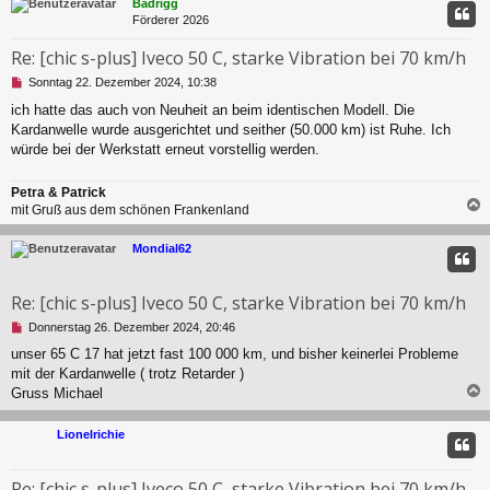
Badrigg
t
Förderer 2026
r
a
Re: [chic s-plus] Iveco 50 C, starke Vibration bei 70 km/h
g
U
Sonntag 22. Dezember 2024, 10:38
n
ich hatte das auch von Neuheit an beim identischen Modell. Die
g
Kardanwelle wurde ausgerichtet und seither (50.000 km) ist Ruhe. Ich
e
l
würde bei der Werkstatt erneut vorstellig werden.
e
s
Petra & Patrick
e
mit Gruß aus dem schönen Frankenland
n
e
c
r
Mondial62
B
e
i
Re: [chic s-plus] Iveco 50 C, starke Vibration bei 70 km/h
t
U
Donnerstag 26. Dezember 2024, 20:46
r
n
a
unser 65 C 17 hat jetzt fast 100 000 km, und bisher keinerlei Probleme
g
g
mit der Kardanwelle ( trotz Retarder )
e
l
Gruss Michael
e
s
c
Lionelrichie
e
n
e
Re: [chic s-plus] Iveco 50 C, starke Vibration bei 70 km/h
r