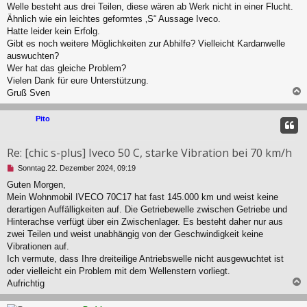
s
Welle besteht aus drei Teilen, diese wären ab Werk nicht in einer Flucht.
e
Ähnlich wie ein leichtes geformtes ‚S“ Aussage Iveco.
n
Hatte leider kein Erfolg.
e
r
Gibt es noch weitere Möglichkeiten zur Abhilfe? Vielleicht Kardanwelle
B
auswuchten?
e
Wer hat das gleiche Problem?
i
Vielen Dank für eure Unterstützung.
t
Gruß Sven
r
a
c
g
Pito
Re: [chic s-plus] Iveco 50 C, starke Vibration bei 70 km/h
U
Sonntag 22. Dezember 2024, 09:19
n
Guten Morgen,
g
Mein Wohnmobil IVECO 70C17 hat fast 145.000 km und weist keine
e
l
derartigen Auffälligkeiten auf. Die Getriebewelle zwischen Getriebe und
e
Hinterachse verfügt über ein Zwischenlager. Es besteht daher nur aus
s
zwei Teilen und weist unabhängig von der Geschwindigkeit keine
e
Vibrationen auf.
n
Ich vermute, dass Ihre dreiteilige Antriebswelle nicht ausgewuchtet ist
e
r
oder vielleicht ein Problem mit dem Wellenstern vorliegt.
B
Aufrichtig
e
i
c