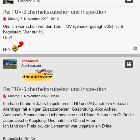
Förderer 2026
e
i
Re: TÜV-Sicherheitszubehör und Inspektion
t
r
U
Montag 7. November 2022, 19:13
a
n
Und ich war schon von den 166.- TÜV (genauer gesagt KÜS) nicht
g
g
begeistert. War nur HU.
e
l
Gruß
e
s
reini
e
n
c
e
ThomasPr
r
Administrator
B
e
i
t
Re: TÜV-Sicherheitszubehör und Inspektion
r
a
U
Montag 7. November 2022, 19:30
g
n
Ich habe für die 6 Jahrs Inspektion mit HU und AU auch 975 € bezahlt,
g
allerdings mit einigen Zusatzarbeiten: Gasprüfung, Alko Achse,
e
l
Austausch Spannriemen Lichtmaschine und Klima, Austausch Öl für die
e
automatische Kupplung. Und natürlich Öl und Filter.
s
Ich fand den Preis ok, der Lohnanteil war ungefähr ein Drittel.
e
n
e
Freundliche Grüße