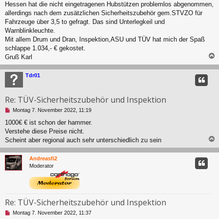
e
Hessen hat die nicht eingetragenen Hubstützen problemlos abgenommen,
s
allerdings nach dem zusätzlichen Sicherheitszubehör gem.STVZO für
e
Fahrzeuge über 3,5 to gefragt. Das sind Unterlegkeil und
n
Warnblinkleuchte.
e
r
Mit allem Drum und Dran, Inspektion,ASU und TÜV hat mich der Spaß
B
schlappe 1.034,- € gekostet.
e
Gruß Karl
i
t
c
r
Tdr01
a
g
Re: TÜV-Sicherheitszubehör und Inspektion
U
Montag 7. November 2022, 11:19
n
1000€ € ist schon der hammer.
g
Verstehe diese Preise nicht.
e
l
Scheint aber regional auch sehr unterschiedlich zu sein
e
s
c
Andreasfi2
e
Moderator
n
e
r
B
e
Re: TÜV-Sicherheitszubehör und Inspektion
i
t
U
Montag 7. November 2022, 11:37