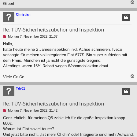
Gilbert
n
e
c
r
Christian
B
e
i
Re: TÜV-Sicherheitszubehör und Inspektion
t
U
Montag 7. November 2022, 21:37
r
n
a
Hallo,
g
g
hatte heute meine 2 Jahresinspektion inkl. Achse schmieren. Iveco
e
l
verlangte für meinen vollintegrierten Fiat 677€. Bin super zufrieden mit
e
dem Preis. München ist ja nicht die günstigste Gegend.
s
Allerdings waren 15% Rabatt wegen Wohnmobilaktion drauf.
e
n
Viele Grüße
e
r
c
B
Tdr01
e
i
t
Re: TÜV-Sicherheitszubehör und Inspektion
r
a
U
Montag 7. November 2022, 21:42
g
n
Ganz ehrlich, für meinen Q5 zahle ich für die große Inspektion knapp
g
600€.
e
l
Warum ist Fiat soviel teurer?
e
Und jetzt bitte nicht, „Ist mehr Öl drin“ odef Integrierte sind mehr Aufwand.