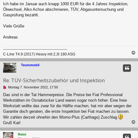
r
n
Ich habe im Januar auch knapp 1000 EUR für die 4 Jahres Inspektion,
a
g
Ölwechsel, Alko Achse abschmieren, TÜV, Abgasuntersuchung und
g
e
l
Gasprüfung bezahlt.
e
s
Viele Grüße
e
n
Andreas
e
r
B
----------------------------------------------------
e
C-Line T4.9 (2017) Heavy mit 2,3l 180 ASG
i
t
c
Teutomobil
r
a
g
Re: TÜV-Sicherheitszubehör und Inspektion
U
Montag 7. November 2022, 17:50
n
Das sind in der Tat Hammerpreise. Die Preise bei Fiat Professional
g
Werkstätten im Osnabrücker Land waren sogar noch höher. Eine freie
e
l
Werkstatt wollte das zwar für die Hälfte machen, hat mir aber wegen der
e
Garantie doch geraten, die erste Inspektion bei Fiat machen zu lassen.
s
Wir zahlen derzeit ohnehin den Womo-Plus (Carthago) Zuschlag
e
Gruß Karl
n
e
c
r
Reini
B