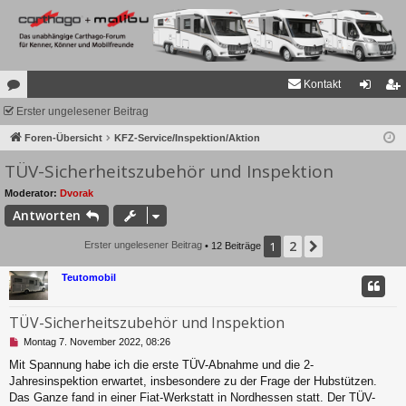
Kontakt
or
Erster ungelesener Beitrag
n
eg
en
Foren-Übersicht
KFZ-Service/Inspektion/Aktion
m
ist
TÜV-Sicherheitszubehör und Inspektion
el
rie
de
re
Moderator:
Dvorak
Antworten
n
n
2
1
Nächste
Erster ungelesener Beitrag
• 12 Beiträge
Teutomobil
TÜV-Sicherheitszubehör und Inspektion
U
Montag 7. November 2022, 08:26
n
Mit Spannung habe ich die erste TÜV-Abnahme und die 2-
g
Jahresinspektion erwartet, insbesondere zu der Frage der Hubstützen.
e
l
Das Ganze fand in einer Fiat-Werkstatt in Nordhessen statt. Der TÜV-