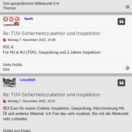
r
Vom geografischen Mittelpunkt S-H
B
Thomas
e
i
c
Spark
t
r
a
Re: TÜV-Sicherheitszubehör und Inspektion
g
U
Montag 7. November 2022, 19:48
n
910,-€
g
Für HU & AU (TÜV), Gasprüfung und 2-Jahres Inspektion
e
l
e
Viele Grüße
s
Dirk
e
n
c
e
Liner2019
r
B
e
Re: TÜV-Sicherheitszubehör und Inspektion
i
U
Montag 7. November 2022, 20:01
t
n
r
853 Euro für meine 2Jahres Inspektion, Gasprüfung, Abschmierung HA,
g
a
Öl und anderes Material. Ich Fan das sehr moderat. Bin mit der Werkstatt
e
g
l
sehr zufrieden.
e
s
Grüße aus Essen
e