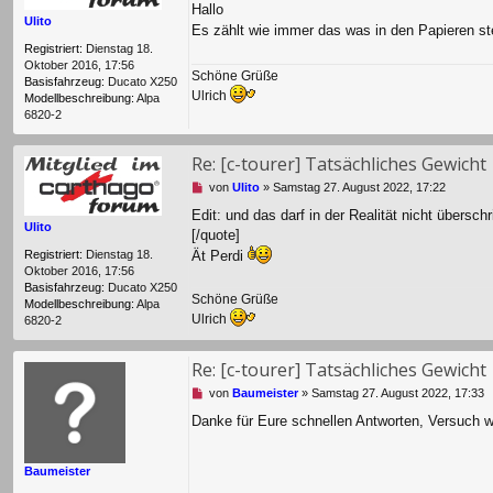
Hallo
g
Ulito
Es zählt wie immer das was in den Papieren s
e
l
Registriert:
Dienstag 18.
e
Oktober 2016, 17:56
Schöne Grüße
s
Basisfahrzeug:
Ducato X250
Ulrich
e
Modellbeschreibung:
Alpa
n
6820-2
e
r
Re: [c-tourer] Tatsächliches Gewicht
B
e
U
von
Ulito
»
Samstag 27. August 2022, 17:22
i
n
t
Edit: und das darf in der Realität nicht übersch
g
Ulito
r
[/quote]
e
a
l
Registriert:
Dienstag 18.
Ät Perdi
g
e
Oktober 2016, 17:56
s
Basisfahrzeug:
Ducato X250
Schöne Grüße
e
Modellbeschreibung:
Alpa
Ulrich
n
6820-2
e
r
Re: [c-tourer] Tatsächliches Gewicht
B
e
U
von
Baumeister
»
Samstag 27. August 2022, 17:33
i
n
t
Danke für Eure schnellen Antworten, Versuch war
g
r
e
a
l
g
Baumeister
e
s