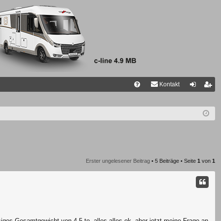
Kontakt
FA
n
eg
Q
m
ist
el
rie
de
re
n
n
Erster ungelesener Beitrag
• 5 Beiträge • Seite
1
von
1
ges Gesamtgewicht von 4,5 to, alles alles ok, aber jetzt meine Frage an