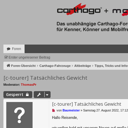
Foren
Erster ungelesener Beitrag
Foren-Übersicht
Carthago-Fahrzeuge
Altbeiträge
Tipps, Tricks und Inf
[c-tourer] Tatsächliches Gewicht
Moderator:
ThomasPr
Gesperrt
[c-tourer] Tatsächliches Gewicht
U
von
Baumeister
»
Samstag 27. August 2022, 17:12
n
Hallo Reisende,
g
e
l
wir wollen bald mit unserem Neuen auf große 