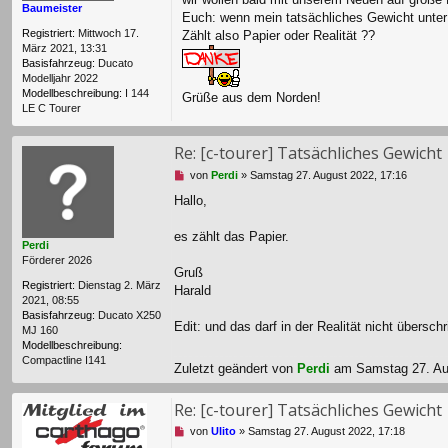
Baumeister
e
Euch: wenn mein tatsächliches Gewicht unter 3
s
Registriert:
Mittwoch 17.
Zählt also Papier oder Realität ??
e
März 2021, 13:31
n
Basisfahrzeug:
Ducato
e
Modelljahr 2022
r
Modellbeschreibung:
I 144
Grüße aus dem Norden!
B
LE C Tourer
e
i
t
Re: [c-tourer] Tatsächliches Gewicht
r
U
von
Perdi
»
Samstag 27. August 2022, 17:16
a
n
g
Hallo,
g
e
l
es zählt das Papier.
Perdi
e
Förderer 2026
s
Gruß
e
Registriert:
Dienstag 2. März
Harald
n
2021, 08:55
e
Basisfahrzeug:
Ducato X250
r
Edit: und das darf in der Realität nicht übersch
MJ 160
B
Modellbeschreibung:
e
Compactline I141
Zuletzt geändert von
Perdi
am Samstag 27. Aug
i
t
r
Re: [c-tourer] Tatsächliches Gewicht
a
g
U
von
Ulito
»
Samstag 27. August 2022, 17:18
n