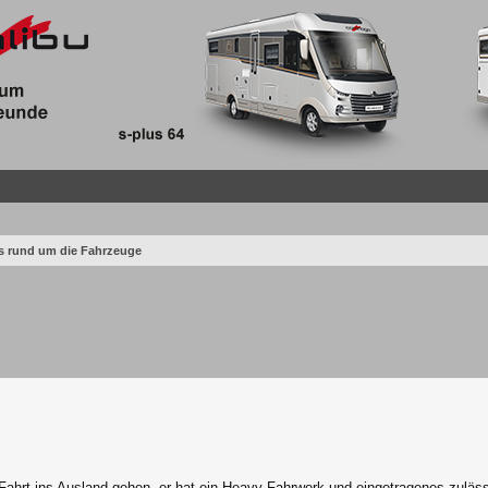
os rund um die Fahrzeuge
Fahrt ins Ausland gehen, er hat ein Heavy Fahrwerk und eingetragenes zulässi