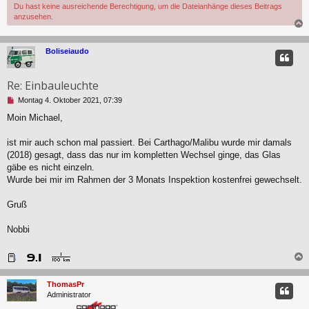
s
Du hast keine ausreichende Berechtigung, um die Dateianhänge dieses Beitrags
e
anzusehen.
n
e
r
c
Boliseiaudo
B
e
i
Re: Einbauleuchte
t
r
U
Montag 4. Oktober 2021, 07:39
a
n
Moin Michael,
g
g
e
l
ist mir auch schon mal passiert. Bei Carthago/Malibu wurde mir damals
e
(2018) gesagt, dass das nur im kompletten Wechsel ginge, das Glas
s
gäbe es nicht einzeln.
e
Wurde bei mir im Rahmen der 3 Monats Inspektion kostenfrei gewechselt.
n
e
r
Gruß
B
e
Nobbi
i
t
r
a
g
c
ThomasPr
Administrator