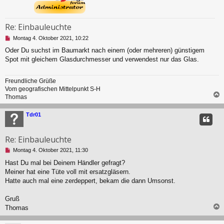
Re: Einbauleuchte
U
Montag 4. Oktober 2021, 10:22
n
Oder Du suchst im Baumarkt nach einem (oder mehreren) günstigem
g
Spot mit gleichem Glasdurchmesser und verwendest nur das Glas.
e
l
e
Freundliche Grüße
s
Vom geografischen Mittelpunkt S-H
e
Thomas
n
e
c
r
Tdr01
B
e
i
Re: Einbauleuchte
t
U
r
Montag 4. Oktober 2021, 11:30
n
a
Hast Du mal bei Deinem Händler gefragt?
g
g
Meiner hat eine Tüte voll mit ersatzgläsern.
e
l
Hatte auch mal eine zerdeppert, bekam die dann Umsonst.
e
s
Gruß
e
Thomas
n
e
c