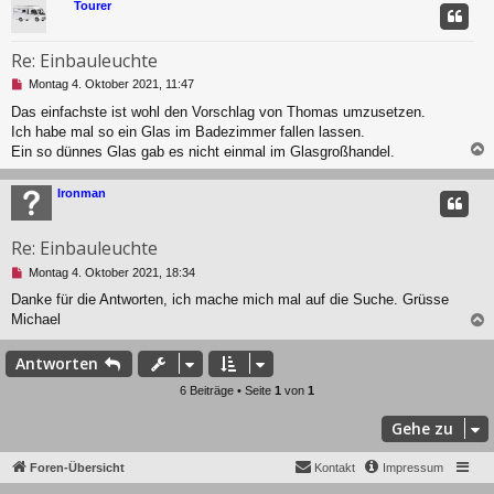
r
Tourer
B
e
i
Re: Einbauleuchte
t
U
r
Montag 4. Oktober 2021, 11:47
n
a
Das einfachste ist wohl den Vorschlag von Thomas umzusetzen.
g
g
Ich habe mal so ein Glas im Badezimmer fallen lassen.
e
l
Ein so dünnes Glas gab es nicht einmal im Glasgroßhandel.
e
s
c
Ironman
e
n
e
Re: Einbauleuchte
r
B
U
Montag 4. Oktober 2021, 18:34
e
n
Danke für die Antworten, ich mache mich mal auf die Suche. Grüsse
i
g
t
Michael
e
r
l
a
e
c
Antworten
g
s
e
6 Beiträge • Seite
1
von
1
n
e
Gehe zu
r
B
Foren-Übersicht
Kontakt
Impressum
e
i