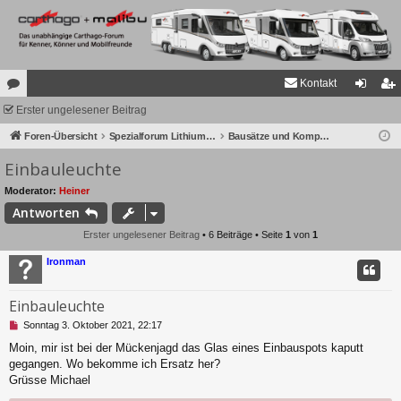
Kontakt
or
Erster ungelesener Beitrag
n
eg
en
Foren-Übersicht
Spezialforum Lithium Akkus (LiPo, LiFePO4, LiFeYPO4)
Bausätze und Komponenten
m
ist
Einbauleuchte
el
rie
de
re
Moderator:
Heiner
Antworten
n
n
Erster ungelesener Beitrag
• 6 Beiträge • Seite
1
von
1
Ironman
Einbauleuchte
U
Sonntag 3. Oktober 2021, 22:17
n
Moin, mir ist bei der Mückenjagd das Glas eines Einbauspots kaputt
g
gegangen. Wo bekomme ich Ersatz her?
e
l
Grüsse Michael
e