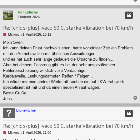
l
e
c
Honigdachs
s
Förderer 2026
e
n
Re: [chic s-plus] Iveco 50 C, starke Vibration bei 70 km/h
e
r
U
Mittwoch 1. April 2026, 16:12
B
n
Moin Sven,
e
g
i
ich kann deinen Frust nachvollziehen, hatte vor einiger Zeit ein Problem
e
t
l
mit den Antriebswellen mit ähnlichen Auswirkungen
r
e
und es hat auch sehr lange gedauert die Ursache zu finden...
a
s
Aber bei deinem Fahrzeug gibt es bei der sehr unspezifischen
g
e
Fehlerbeschreibung wirklich viele Verdächtige,
n
Kardanwelle, Lenkungsdämpfer, Reifen / Felgen...
e
r
Ich würde mir eine andere Werkstatt suchen die auf LKW Fahrwerk
B
spezialisiert ist mit und da einen neuen Anlauf wagen.
e
Beste Grüße,
i
Jens
t
r
c
a
Lionelrichie
g
Re: [chic s-plus] Iveco 50 C, starke Vibration bei 70 km/h
U
Mittwoch 1. April 2026, 21:00
n