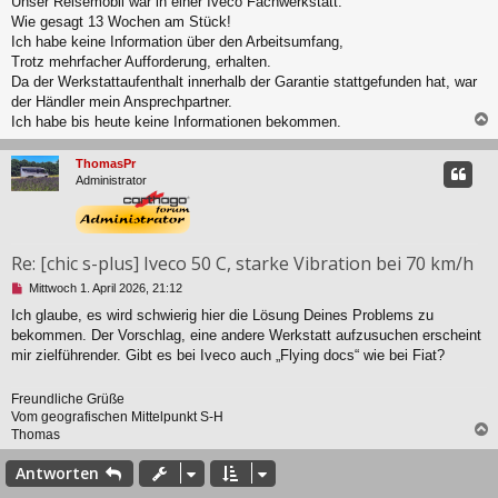
Unser Reisemobil war in einer Iveco Fachwerkstatt.
g
Wie gesagt 13 Wochen am Stück!
e
l
Ich habe keine Information über den Arbeitsumfang,
e
Trotz mehrfacher Aufforderung, erhalten.
s
Da der Werkstattaufenthalt innerhalb der Garantie stattgefunden hat, war
e
der Händler mein Ansprechpartner.
n
Ich habe bis heute keine Informationen bekommen.
e
r
c
B
ThomasPr
e
Administrator
i
t
r
a
g
Re: [chic s-plus] Iveco 50 C, starke Vibration bei 70 km/h
U
Mittwoch 1. April 2026, 21:12
n
Ich glaube, es wird schwierig hier die Lösung Deines Problems zu
g
bekommen. Der Vorschlag, eine andere Werkstatt aufzusuchen erscheint
e
l
mir zielführender. Gibt es bei Iveco auch „Flying docs“ wie bei Fiat?
e
s
Freundliche Grüße
e
Vom geografischen Mittelpunkt S-H
n
Thomas
e
r
c
Antworten
B
e