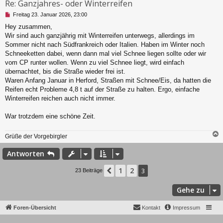
Re: Ganzjahres- oder Winterreifen
U
Freitag 23. Januar 2026, 23:00
n
Hey zusammen,
g
Wir sind auch ganzjährig mit Winterreifen unterwegs, allerdings im
e
l
Sommer nicht nach Südfrankreich oder Italien. Haben im Winter noch
e
Schneeketten dabei, wenn dann mal viel Schnee liegen sollte oder wir
s
vom CP runter wollen. Wenn zu viel Schnee liegt, wird einfach
e
übernachtet, bis die Straße wieder frei ist.
n
Waren Anfang Januar in Herford, Straßen mit Schnee/Eis, da hatten die
e
r
Reifen echt Probleme 4,8 t auf der Straße zu halten. Ergo, einfache
B
Winterreifen reichen auch nicht immer.
e
i
War trotzdem eine schöne Zeit.
t
r
a
Grüße der Vorgebirgler
g
c
Antworten
1
2
Vorherige
3
23 Beiträge
Gehe zu
Foren-Übersicht
Kontakt
Impressum