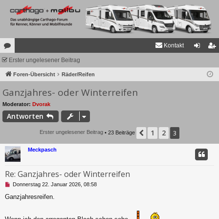
Kontakt
or
Erster ungelesener Beitrag
n
eg
en
Foren-Übersicht
Räder/Reifen
m
ist
Ganzjahres- oder Winterreifen
el
rie
de
re
Moderator:
Dvorak
Antworten
n
n
1
2
Vorherige
3
Erster ungelesener Beitrag
• 23 Beiträge
Meckpasch
Re: Ganzjahres- oder Winterreifen
U
Donnerstag 22. Januar 2026, 08:58
n
Ganzjahresreifen.
g
e
l