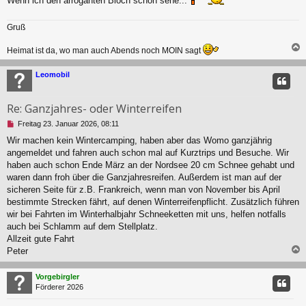
Wenn ich den arroganten Bloch schon sehe...
e
s
e
Gruß
n
e
Heimat ist da, wo man auch Abends noch MOIN sagt
r
B
c
e
Leomobil
i
t
r
Re: Ganzjahres- oder Winterreifen
a
U
Freitag 23. Januar 2026, 08:11
g
n
Wir machen kein Wintercamping, haben aber das Womo ganzjährig
g
angemeldet und fahren auch schon mal auf Kurztrips und Besuche. Wir
e
l
haben auch schon Ende März an der Nordsee 20 cm Schnee gehabt und
e
waren dann froh über die Ganzjahresreifen. Außerdem ist man auf der
s
sicheren Seite für z.B. Frankreich, wenn man von November bis April
e
bestimmte Strecken fährt, auf denen Winterreifenpflicht. Zusätzlich führen
n
wir bei Fahrten im Winterhalbjahr Schneeketten mit uns, helfen notfalls
e
r
auch bei Schlamm auf dem Stellplatz.
B
Allzeit gute Fahrt
e
Peter
i
t
c
r
Vorgebirgler
a
Förderer 2026
g