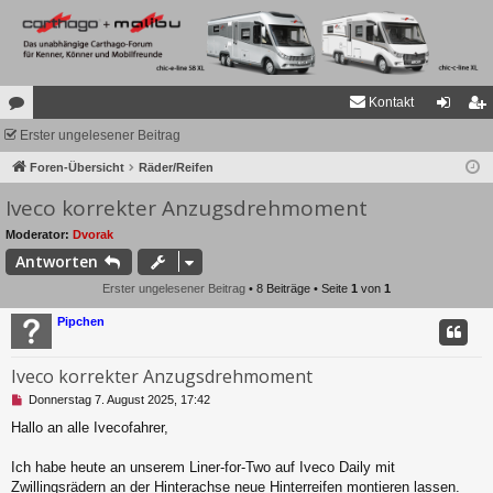
Kontakt
or
Erster ungelesener Beitrag
n
eg
en
Foren-Übersicht
Räder/Reifen
m
ist
Iveco korrekter Anzugsdrehmoment
el
rie
de
re
Moderator:
Dvorak
Antworten
n
n
Erster ungelesener Beitrag
• 8 Beiträge • Seite
1
von
1
Pipchen
Iveco korrekter Anzugsdrehmoment
U
Donnerstag 7. August 2025, 17:42
n
Hallo an alle Ivecofahrer,
g
e
l
Ich habe heute an unserem Liner-for-Two auf Iveco Daily mit
e
Zwillingsrädern an der Hinterachse neue Hinterreifen montieren lassen.