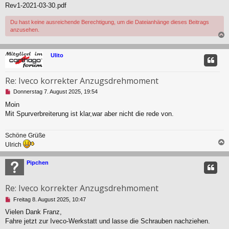
Rev1-2021-03-30.pdf
e
r
B
Du hast keine ausreichende Berechtigung, um die Dateianhänge dieses Beitrags
e
anzusehen.
i
t
c
r
Ulito
a
g
Re: Iveco korrekter Anzugsdrehmoment
U
Donnerstag 7. August 2025, 19:54
n
Moin
g
Mit Spurverbreiterung ist klar,war aber nicht die rede von.
e
l
e
Schöne Grüße
s
Ulrich
e
n
c
e
Pipchen
r
B
e
Re: Iveco korrekter Anzugsdrehmoment
i
t
U
Freitag 8. August 2025, 10:47
r
n
Vielen Dank Franz,
a
g
Fahre jetzt zur Iveco-Werkstatt und lasse die Schrauben nachziehen.
g
e