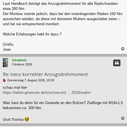
s
Laut Handbuch beträgt das Anzugsdrehmoment für alle Radschrauben
e
etwa 300 Nm.
n
Der Monteur meinte jedoch, dass bei den innenliegenden Rädern 160 Nm
e
r
ausreichen würden, da diese mit dünneren Muttern ausgestattet seien –
B
und hat sie entsprechend montiert.
e
i
Welche Erfahrungen habt ihr dazu.?
t
r
a
Grüße,
g
Jean
c
Ichsehnix
Förderer 2026
Re: Iveco korrekter Anzugsdrehmoment
U
Donnerstag 7. August 2025, 19:30
n
schau mal hier
g
https://reifen-groessen.de/size/iveco/d ... 2019/eudm/
e
l
e
Was hast du denn für ein Gewinde an den Bolzen? Zwillinge mit M18x1,5
s
bekommen ca. 300 Nm.
e
n
e
Gruß Thomas
r
B