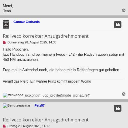
l
e
Merci,
s
Jean
e
n
c
e
Gunnar Gerhards
r
B
e
Re: Iveco korrekter Anzugsdrehmoment
i
U
Donnerstag 28. August 2025, 14:38
t
n
r
Hallo Pippchen,
g
a
laut Handbuch sind bei meinem Iveco - L42 - die Radschrauben sobar mit
e
g
l
450 NM anzuzuiehen.
e
s
Frag mal in Aulendorf nach, die haben mir in Reifenfragen gut geholfen
e
n
e
Vergiß das Pferd. Ein wahrer Prinz kommt mit dem Womo
r
B
e
ucp.php?i=ucp_profile&mode=signature
#
i
t
c
Petz57
r
a
g
Re: Iveco korrekter Anzugsdrehmoment
U
Freitag 29. August 2025, 14:17