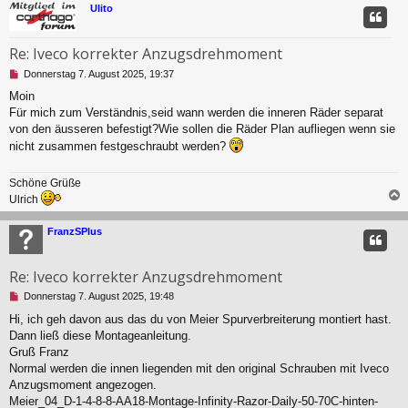
c
Ulito
e
i
t
Re: Iveco korrekter Anzugsdrehmoment
r
a
U
Donnerstag 7. August 2025, 19:37
g
n
Moin
g
Für mich zum Verständnis,seid wann werden die inneren Räder separat
e
l
von den äusseren befestigt?Wie sollen die Räder Plan aufliegen wenn sie
e
nicht zusammen festgeschraubt werden?
s
e
Schöne Grüße
n
e
Ulrich
r
c
B
FranzSPlus
e
i
t
Re: Iveco korrekter Anzugsdrehmoment
r
a
U
Donnerstag 7. August 2025, 19:48
g
n
Hi, ich geh davon aus das du von Meier Spurverbreiterung montiert hast.
g
Dann ließ diese Montageanleitung.
e
l
Gruß Franz
e
Normal werden die innen liegenden mit den original Schrauben mit Iveco
s
Anzugsmoment angezogen.
e
Meier_04_D-1-4-8-8-AA18-Montage-Infinity-Razor-Daily-50-70C-hinten-
n