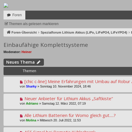
Foren
Themen als gelesen markieren
Foren-Übersicht
Spezialforum Lithium Akkus (LiPo, LiFePO4, LiFeYPO4)
Einbaufähige Komplettsysteme
Moderator:
Heiner
Neues Thema
Themen
[chic c-line] Meine Erfahrungen mit Umbau auf Robu
von
Sharky
»
Sonntag 10. November 2024, 18:46
Neuer Anbieter für Lithium Akkus „Saftkiste“
von
Adriano
»
Samstag 12. März 2022, 07:19
Alle Lithium Batterien für Womo gleich gut.....?
von
Molina
»
Mittwoch 20. Juli 2022, 11:53
AES Signal bei Dometic Kühlschrank