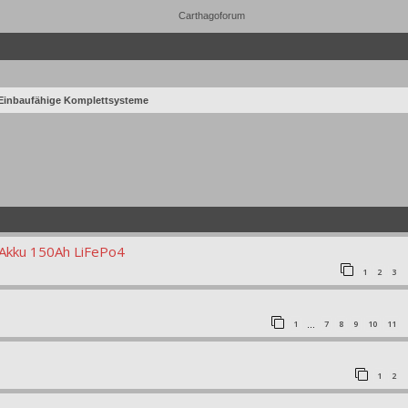
Einbaufähige Komplettsysteme
r Akku 150Ah LiFePo4
1
2
3
1
7
8
9
10
11
…
1
2