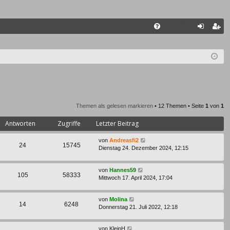
Kontakt
FA
n
eg
Q
m
ist
el
rie
de
re
n
n
Themen als gelesen markieren
• 12 Themen • Seite
1
von
1
Antworten
Zugriffe
Letzter Beitrag
von
Andreasfi2
24
15745
Dienstag 24. Dezember 2024, 12:15
von
Hannes59
105
58333
Mittwoch 17. April 2024, 17:04
von
Molina
14
6248
Donnerstag 21. Juli 2022, 12:18
von
KleinH