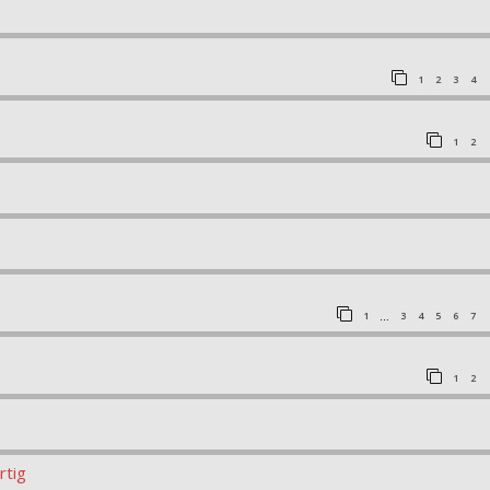
1
2
3
4
1
2
1
3
4
5
6
7
…
1
2
rtig