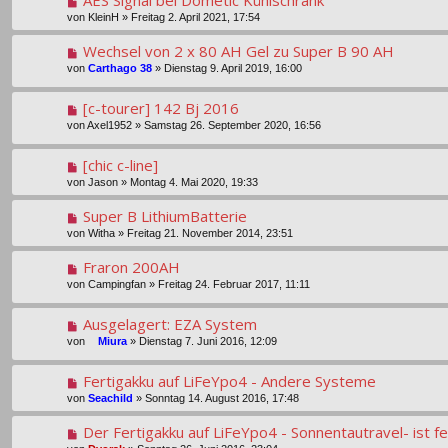
von
KleinH
»
Freitag 2. April 2021, 17:54
Wechsel von 2 x 80 AH Gel zu Super B 90 AH
von
Carthago 38
»
Dienstag 9. April 2019, 16:00
[c-tourer] 142 Bj 2016
von
Axel1952
»
Samstag 26. September 2020, 16:56
[chic c-line]
von
Jason
»
Montag 4. Mai 2020, 19:33
Super B LithiumBatterie
von
Witha
»
Freitag 21. November 2014, 23:51
Fraron 200AH
von
Campingfan
»
Freitag 24. Februar 2017, 11:11
Ausgelagert: EZA System
von
Miura
»
Dienstag 7. Juni 2016, 12:09
Fertigakku auf LiFeYpo4 - Andere Systeme
von
Seachild
»
Sonntag 14. August 2016, 17:48
Der Fertigakku auf LiFeYpo4 - Sonnentautravel- ist fe