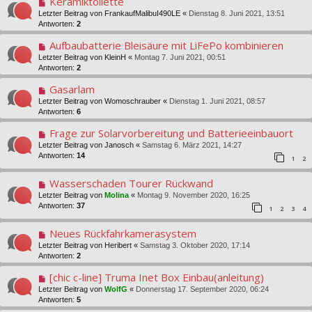
Keramiktoilette
Letzter Beitrag von
FrankaufMalibuI490LE
«
Dienstag 8. Juni 2021, 13:51
Antworten:
2
Aufbaubatterie Bleisäure mit LiFePo kombinieren
Letzter Beitrag von
KleinH
«
Montag 7. Juni 2021, 00:51
Antworten:
2
Gasarlam
Letzter Beitrag von
Womoschrauber
«
Dienstag 1. Juni 2021, 08:57
Antworten:
6
Frage zur Solarvorbereitung und Batterieeinbauort
Letzter Beitrag von
Janosch
«
Samstag 6. März 2021, 14:27
Antworten:
14
1
2
Wasserschaden Tourer Rückwand
Letzter Beitrag von
Molina
«
Montag 9. November 2020, 16:25
Antworten:
37
1
2
3
4
Neues Rückfahrkamerasystem
Letzter Beitrag von
Heribert
«
Samstag 3. Oktober 2020, 17:14
Antworten:
2
[chic c-line] Truma Inet Box Einbau(anleitung)
Letzter Beitrag von
WolfG
«
Donnerstag 17. September 2020, 06:24
Antworten:
5