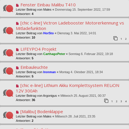
Fenster Einbau Malibu T410
Letzter Beitrag von
Males
«
Donnerstag 15. September 2022, 17:59
Antworten:
4
[chic c-line] Victron Ladebooster Motorerkennung vs
Mitladefunktion
Letzter Beitrag von
HorSto
«
Dienstag 3. Mai 2022, 14:01
Antworten:
10
1
2
LIFEYPO4 Projekt
Letzter Beitrag von
CarthagoPeter
«
Sonntag 6. Februar 2022, 19:18
Antworten:
5
Einbauleuchte
Letzter Beitrag von
Ironman
«
Montag 4. Oktober 2021, 18:34
Antworten:
5
[chic e-line] Lithium Akku Komplettsystem RELiON
12V 300Ah
Letzter Beitrag von
Argonigus
«
Mittwoch 25. August 2021, 00:37
Antworten:
36
1
2
3
4
[Malibu] Bodenklappe
Letzter Beitrag von
Males
«
Mittwoch 28. Juli 2021, 23:35
Antworten:
2