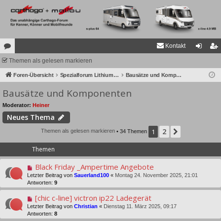
Kontakt
or
Themen als gelesen markieren
n
eg
en
Foren-Übersicht
Spezialforum Lithium Akkus (LiPo, LiFePO4, LiFeYPO4)
Bausätze und Komponenten
m
ist
Bausätze und Komponenten
el
rie
de
re
Moderator:
Heiner
Neues Thema
n
n
2
1
Nächste
Themen als gelesen markieren
• 34 Themen
Themen
Black Friday _Ampertime Angebote
Letzter Beitrag von
Sauerland100
«
Montag 24. November 2025, 21:01
Antworten:
9
[chic c-line] victron ip22 Ladegerät
Letzter Beitrag von
Christian
«
Dienstag 11. März 2025, 09:17
Antworten:
8