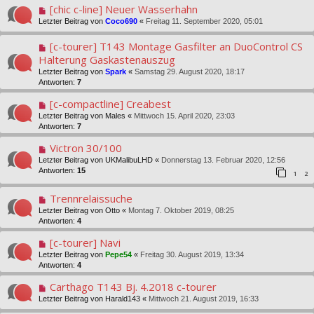
[chic c-line] Neuer Wasserhahn
Letzter Beitrag von
Coco690
«
Freitag 11. September 2020, 05:01
[c-tourer] T143 Montage Gasfilter an DuoControl CS
Halterung Gaskastenauszug
Letzter Beitrag von
Spark
«
Samstag 29. August 2020, 18:17
Antworten:
7
[c-compactline] Creabest
Letzter Beitrag von
Males
«
Mittwoch 15. April 2020, 23:03
Antworten:
7
Victron 30/100
Letzter Beitrag von
UKMalibuLHD
«
Donnerstag 13. Februar 2020, 12:56
Antworten:
15
1
2
Trennrelaissuche
Letzter Beitrag von
Otto
«
Montag 7. Oktober 2019, 08:25
Antworten:
4
[c-tourer] Navi
Letzter Beitrag von
Pepe54
«
Freitag 30. August 2019, 13:34
Antworten:
4
Carthago T143 Bj. 4.2018 c-tourer
Letzter Beitrag von
Harald143
«
Mittwoch 21. August 2019, 16:33