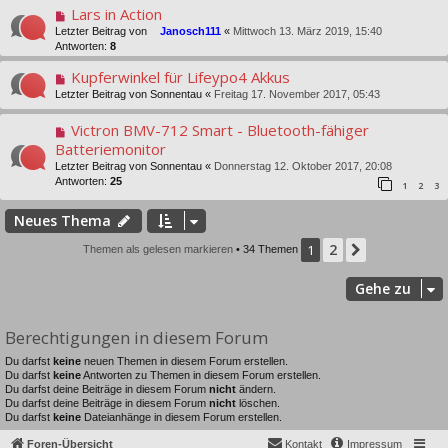
Lars in Action
Letzter Beitrag von
Janosch111
«
Mittwoch 13. März 2019, 15:40
Antworten:
8
Kupferwinkel für Lifeypo4 Akkus
Letzter Beitrag von
Sonnentau
«
Freitag 17. November 2017, 05:43
Victron BMV-712 Smart - Bluetooth-fähiger
Batteriemonitor
Letzter Beitrag von
Sonnentau
«
Donnerstag 12. Oktober 2017, 20:08
Antworten:
25
1
2
3
Neues Thema
2
1
Nächste
Themen als gelesen markieren
• 34 Themen
Gehe zu
Berechtigungen in diesem Forum
Du darfst
keine
neuen Themen in diesem Forum erstellen.
Du darfst
keine
Antworten zu Themen in diesem Forum erstellen.
Du darfst deine Beiträge in diesem Forum
nicht
ändern.
Du darfst deine Beiträge in diesem Forum
nicht
löschen.
Du darfst
keine
Dateianhänge in diesem Forum erstellen.
Foren-Übersicht
Kontakt
Impressum