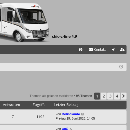
Kontakt
FA
n
eg
Q
m
ist
el
rie
de
re
n
n
2
3
4
1
N
Themen als gelesen markieren
• 98 Themen
Antworten
Zugriffe
Letzter Beitrag
von
Boliseiaudo
7
1192
Freitag 19. Juni 2026, 14:05
von
UliÖ