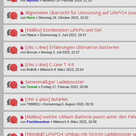
von
Mythos
»
Mittwoch 14. Februar 2024, 22:25
Allgemeine Übersicht für Umrüstung auf LifePO4 (w
von
Reini
»
Dienstag 18. Oktober 2022, 10:22
[Malibu] Kombination LiFePo und Gel
von
Pilatus
»
Donnerstag 3. Juni 2021, 19:47
[chic c-line] Erfahrungen Ultimatron Batterien
von
Brocan
»
Montag 3. Juli 2023, 22:27
[chic c-line] C-Line T 4.9
von
RolfxB
»
Mittwoch 8. März 2023, 22:54
Serienmäßiger Ladebooster
von
Tomek
»
Freitag 17. Februar 2023, 20:08
[chic s-plus] Autarkie
von
TIBI8811
»
Donnerstag 6. August 2020, 09:33
[Malibu] welche Lithium Batterie passt unter den Fah
von
Fischknochen
»
Mittwoch 9. März 2022, 16:08
[Mondial] LiFePO4 Umbau mit Victron Ladebooster un