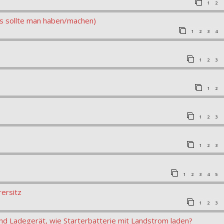
1
2
as sollte man haben/machen)
1
2
3
4
1
2
3
1
2
1
2
3
1
2
3
1
2
3
4
5
rersitz
1
2
3
d Ladegerät, wie Starterbatterie mit Landstrom laden?