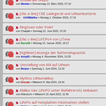
von
Memke
»
Donnerstag 13. März 2025, 07:10
[chic e-line] CBE Ladegerät und Lithiumbatterie
von
UrS4Malibu
»
Montag 1. Oktober 2018, 17:15
Ringösen oder Pole?
von
Chappiii
»
Sonntag 22. Juni 2025, 15:33
[chic c-line] LiFEPo4 von LiTime
von
Barry56
»
Montag 13. Januar 2025, 16:17
[highliner] Anzeige der Batteriekapazität
von
Arny62
»
Montag 4. November 2024, 13:20
Umstellung von AM auf Lithium
von
Berjue
»
Samstag 1. Juni 2024, 13:19
Mythos Lithiumakkus
von
Dvorak
»
Mittwoch 8. Mai 2024, 19:34
Malibu Van: LiFePO unter Beifahrersitz einbauen
von
Rdeutsch
»
Mittwoch 19. April 2023, 11:40
LiFePo auf Heizplatten Heizmatten stellen