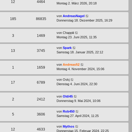
12
4464
Montag 2. März 2026, 20:18
von
AndreasNagel
185
86835
Donnerstag 18. Dezember 2025, 16:29
von
Chappiii
3
1469
Montag 23. Juni 2025, 11:35
von
Spark
13
3745
Samstag 18. Januar 2025, 22:12
von
Andreasfi2
1
1659
Montag 4. November 2024, 15:06
von
Oskj
17
6789
Dienstag 4. Juni 2024, 22:30
von
Oldi45
2
2412
Donnerstag 9. Mai 2024, 10:06
von
Rob450
5
3606
Samstag 27. April 2024, 11:25
von
Mythos
12
4633
Donnerstag 15. Februar 2024, 22:25