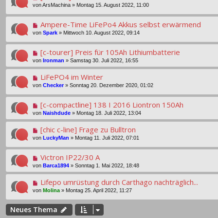
von
ArsMachina
»
Montag 15. August 2022, 11:00
Ampere-Time LiFePo4 Akkus selbst erwärmend
von
Spark
»
Mittwoch 10. August 2022, 09:14
[c-tourer] Preis für 105Ah Lithiumbatterie
von
Ironman
»
Samstag 30. Juli 2022, 16:55
LiFePO4 im Winter
von
Checker
»
Sonntag 20. Dezember 2020, 01:02
[c-compactline] 138 I 2016 Liontron 150Ah
von
Naishdude
»
Montag 18. Juli 2022, 13:04
[chic c-line] Frage zu Bulltron
von
LuckyMan
»
Montag 11. Juli 2022, 07:01
Victron IP22/30 A
von
Barca1894
»
Sonntag 1. Mai 2022, 18:48
Lifepo umrüstung durch Carthago nachträglich...
von
Molina
»
Montag 25. April 2022, 11:27
Neues Thema