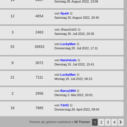
Sonntag 28. August 2022, 13:06
von
Spark
12
4654
Samstag 20. August 2022, 20:40
von
JKausGe01
3
2463
Samstag 30. Juli 2022, 20:35
von
LuckyMan
52
26932
Donnerstag 28. Juli 2022, 17:11
von
Naishdude
8
3072
Dienstag 19. Juli 2022, 15:41
von
LuckyMan
21
7111
Montag 18. Juli 2022, 06:23
von
Barca1894
2
2956
Dienstag 3. Mai 2022, 20:01
von
Tdr01
18
7885
Donnerstag 28. April 2022, 09:54
2
3
4
1
N
Themen als gelesen markieren
• 98 Themen