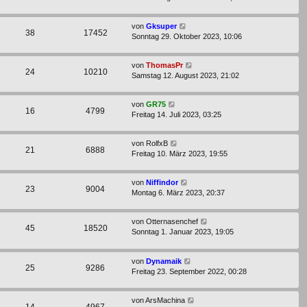
von
Gksuper
38
17452
Sonntag 29. Oktober 2023, 10:06
von
ThomasPr
24
10210
Samstag 12. August 2023, 21:02
von
GR75
16
4799
Freitag 14. Juli 2023, 03:25
von
RolfxB
21
6888
Freitag 10. März 2023, 19:55
von
Niffindor
23
9004
Montag 6. März 2023, 20:37
von
Otternasenchef
45
18520
Sonntag 1. Januar 2023, 19:05
von
Dynamaik
25
9286
Freitag 23. September 2022, 00:28
von
ArsMachina
14
4967