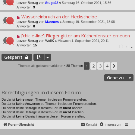
Letzter Beitrag von
Stuga92
«
Samstag 16. Oktober 2021, 15:36
Antworten:
9
Wassereinbruch an der Heckscheibe
Letzter Beitrag von
Manners
«
Sonntag 19. September 2021, 18:08
Antworten:
8
[chic e-line] Fliegengitter am Küchenfenster erneuen
Letzter Beitrag von
WolliK
«
Mittwoch 1. September 2021, 20:11
Antworten:
15
1
2
Gesperrt
2
3
4
1
Nächst
Themen als gelesen markieren
• 88 Themen
Gehe zu
Berechtigungen in diesem Forum
Du darfst
keine
neuen Themen in diesem Forum erstellen.
Du darfst
keine
Antworten zu Themen in diesem Forum erstellen.
Du darfst deine Beiträge in diesem Forum
nicht
ändern.
Du darfst deine Beiträge in diesem Forum
nicht
löschen.
Du darfst
keine
Dateianhänge in diesem Forum erstellen.
Foren-Übersicht
Kontakt
Impressum