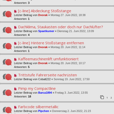
Antworten:
3
[c-line] Abdeckung Stoßstange
Letzter Beitrag von
Dvorak
«
Montag 27. Juni 2022, 18:38
Antworten:
1
Dachklima, Staukasten oder doch nur Dachlüfter?
Letzter Beitrag von
Spaetkumer
«
Dienstag 21. Juni 2022, 13:09
Antworten:
4
[c-line] Hintere Stoßstange entfernen
Letzter Beitrag von
Dvorak
«
Montag 20. Juni 2022, 11:14
Antworten:
1
Kaffeemaschinenlift umfunktioniert
Letzter Beitrag von
Dvorak
«
Montag 20. Juni 2022, 10:17
Antworten:
5
Trittstufe Fahrerseite nachrüsten
Letzter Beitrag von
Cobalt222
«
Sonntag 19. Juni 2022, 17:50
Pimp my Compactline
Letzter Beitrag von
Barca1894
«
Freitag 3. Juni 2022, 13:55
Antworten:
18
1
2
Farbcode silbermetallic
Letzter Beitrag von
Pipchen
«
Donnerstag 2. Juni 2022, 21:23