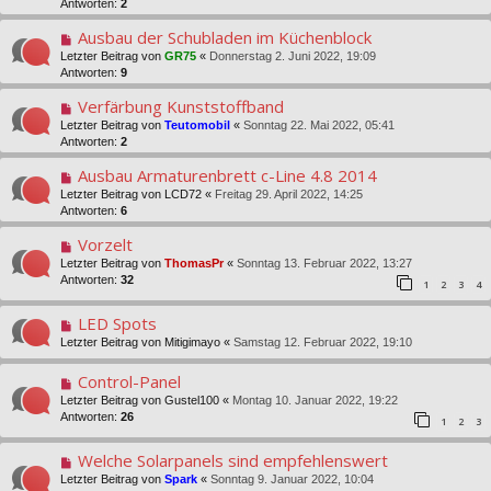
Antworten:
2
Ausbau der Schubladen im Küchenblock
Letzter Beitrag von
GR75
«
Donnerstag 2. Juni 2022, 19:09
Antworten:
9
Verfärbung Kunststoffband
Letzter Beitrag von
Teutomobil
«
Sonntag 22. Mai 2022, 05:41
Antworten:
2
Ausbau Armaturenbrett c-Line 4.8 2014
Letzter Beitrag von
LCD72
«
Freitag 29. April 2022, 14:25
Antworten:
6
Vorzelt
Letzter Beitrag von
ThomasPr
«
Sonntag 13. Februar 2022, 13:27
Antworten:
32
1
2
3
4
LED Spots
Letzter Beitrag von
Mitigimayo
«
Samstag 12. Februar 2022, 19:10
Control-Panel
Letzter Beitrag von
Gustel100
«
Montag 10. Januar 2022, 19:22
Antworten:
26
1
2
3
Welche Solarpanels sind empfehlenswert
Letzter Beitrag von
Spark
«
Sonntag 9. Januar 2022, 10:04