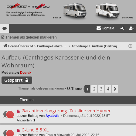
Kontakt
or
Themen als gelesen markieren
n
eg
en
Foren-Übersicht
Carthago-Fahrzeuge
Altbeiträge
Aufbau (Carthagos Karosserie und dein Wohnraum)
m
ist
Aufbau (Carthagos Karosserie und dein
el
rie
Wohnraum)
de
re
Moderator:
Dvorak
n
n
Gesperrt
2
3
4
1
Nächst
Themen als gelesen markieren
• 88 Themen
Themen
Garantieverlängerung für c-line von Hymer
Letzter Beitrag von
Ayalavfb
«
Donnerstag 21. Juli 2022, 13:57
Antworten:
1
C-Line 5.5 XL
Letzter Beitrag von
Fralu
«
Mittwoch 20. Juli 2022, 22:16