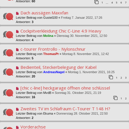
Antworten:
60
1
4
5
6
7
…
Dach aussägen Maxxfan
Letzter Beitrag von
Gustel100
«
Freitag 7. Januar 2022, 17:26
Antworten:
3
Cockpitverkleidung Chic C-Line 4.9 Heavy
Letzter Beitrag von
Molina
«
Dienstag 30. November 2021, 12:50
Antworten:
4
c-tourer Frontrollo - Nylonschnur
Letzter Beitrag von
ThomasPr
«
Montag 8. November 2021, 12:42
Antworten:
5
Bedienteil, Steckerbelegung der Kabel
Letzter Beitrag von
AndreasNagel
«
Montag 1. November 2021, 16:25
Antworten:
20
1
2
3
[chic c-line] heckgarage öffnen ohne schlüssel
Letzter Beitrag von
MvdB
«
Sonntag 31. Oktober 2021, 21:19
Antworten:
16
1
2
Zweites TV im Schlafraum C-Tourer T 148 H?
Letzter Beitrag von
Ekuma
«
Donnerstag 28. Oktober 2021, 22:50
Antworten:
2
Vorderachse