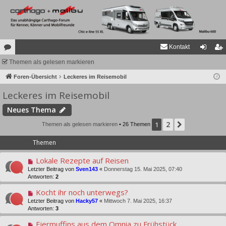
Kontakt
or
Themen als gelesen markieren
n
eg
en
Foren-Übersicht
Leckeres im Reisemobil
m
ist
Leckeres im Reisemobil
el
rie
de
re
Neues Thema
n
n
2
1
Nächste
Themen als gelesen markieren
• 26 Themen
Themen
Lokale Rezepte auf Reisen
Letzter Beitrag von
Sven143
«
Donnerstag 15. Mai 2025, 07:40
Antworten:
2
Kocht ihr noch unterwegs?
Letzter Beitrag von
Hacky57
«
Mittwoch 7. Mai 2025, 16:37
Antworten:
3
Eiermuffins aus dem Omnia zu Frühstück