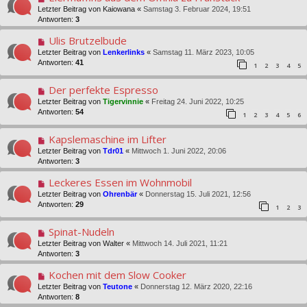
Letzter Beitrag von
Kaiowana
«
Samstag 3. Februar 2024, 19:51
Antworten:
3
Ulis Brutzelbude
Letzter Beitrag von
Lenkerlinks
«
Samstag 11. März 2023, 10:05
Antworten:
41
1
2
3
4
5
Der perfekte Espresso
Letzter Beitrag von
Tigervinnie
«
Freitag 24. Juni 2022, 10:25
Antworten:
54
1
2
3
4
5
6
Kapslemaschine im Lifter
Letzter Beitrag von
Tdr01
«
Mittwoch 1. Juni 2022, 20:06
Antworten:
3
Leckeres Essen im Wohnmobil
Letzter Beitrag von
Ohrenbär
«
Donnerstag 15. Juli 2021, 12:56
Antworten:
29
1
2
3
Spinat-Nudeln
Letzter Beitrag von
Walter
«
Mittwoch 14. Juli 2021, 11:21
Antworten:
3
Kochen mit dem Slow Cooker
Letzter Beitrag von
Teutone
«
Donnerstag 12. März 2020, 22:16
Antworten:
8