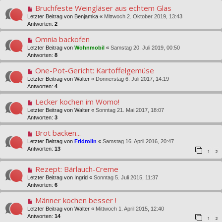
Bruchfeste Weingläser aus echtem Glas
Letzter Beitrag von
Benjamka
«
Mittwoch 2. Oktober 2019, 13:43
Antworten:
2
Omnia backofen
Letzter Beitrag von
Wohnmobil
«
Samstag 20. Juli 2019, 00:50
Antworten:
8
One-Pot-Gericht: Kartoffelgemüse
Letzter Beitrag von
Walter
«
Donnerstag 6. Juli 2017, 14:19
Antworten:
4
Lecker kochen im Womo!
Letzter Beitrag von
Walter
«
Sonntag 21. Mai 2017, 18:07
Antworten:
3
Brot backen...
Letzter Beitrag von
Fridrolin
«
Samstag 16. April 2016, 20:47
Antworten:
13
1
2
Rezept: Bärlauch-Creme
Letzter Beitrag von
Ingrid
«
Sonntag 5. Juli 2015, 11:37
Antworten:
6
Männer kochen besser !
Letzter Beitrag von
Walter
«
Mittwoch 1. April 2015, 12:40
Antworten:
14
1
2