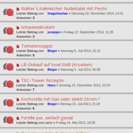
Walter´s italenischer Nudelsalat mit Pesto
Letzter Beitrag von
thagoliserian
«
Dienstag 18. November 2014, 14:01
Antworten:
3
Schweinebraten!
Letzter Beitrag von
joseppe
«
Freitag 12. September 2014, 11:28
Antworten:
3
Tomatensuppe
Letzter Beitrag von
Birger
«
Samstag 5. Juli 2014, 22:15
Antworten:
5
LB-Einkauf auf Insel RAB (Kroatien)
Letzter Beitrag von
Birger
«
Samstag 5. Juli 2014, 00:58
TEC-Tower Rezepte
Letzter Beitrag von
Hans
«
Sonntag 15. Dezember 2013, 22:33
Antworten:
7
Kochstelle mit Gas oder elektr.Strom ?
Letzter Beitrag von
Birger
«
Montag 15. Juli 2013, 21:29
Antworten:
6
Forelle pur, einfach genial
Letzter Beitrag von
Larry
«
Freitag 24. Mai 2013, 18:38