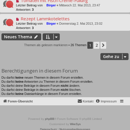
Tomaten mit Fisch-Creme-Füllung
Letzter Beitrag von
Birger
«
Mittwoch 22. Mai 2013, 23:47
Antworten:
3
Rezept Lammkotelettes
Letzter Beitrag von
Birger
«
Donnerstag 2. Mai 2013, 23:02
Antworten:
3
Neues Thema
2
1
Nächste
Themen als gelesen markieren
• 26 Themen
Gehe zu
Berechtigungen in diesem Forum
Du darfst
keine
neuen Themen in diesem Forum erstellen.
Du darfst
keine
Antworten zu Themen in diesem Forum erstellen.
Du darfst deine Beiträge in diesem Forum
nicht
ändern.
Du darfst deine Beiträge in diesem Forum
nicht
löschen.
Du darfst
keine
Dateianhänge in diesem Forum erstellen.
Foren-Übersicht
Kontakt
Impressum
Powered by
phpBB
® Forum Software © phpBB Limited
Customized by
WireSys
Datenschutz
|
Nutzungsbedingungen