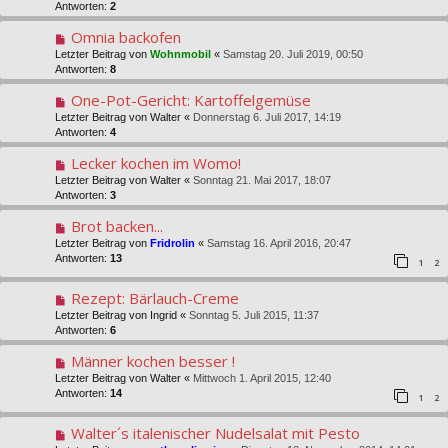
Antworten:
2
Omnia backofen
Letzter Beitrag von
Wohnmobil
«
Samstag 20. Juli 2019, 00:50
Antworten:
8
One-Pot-Gericht: Kartoffelgemüse
Letzter Beitrag von
Walter
«
Donnerstag 6. Juli 2017, 14:19
Antworten:
4
Lecker kochen im Womo!
Letzter Beitrag von
Walter
«
Sonntag 21. Mai 2017, 18:07
Antworten:
3
Brot backen...
Letzter Beitrag von
Fridrolin
«
Samstag 16. April 2016, 20:47
Antworten:
13
1
2
Rezept: Bärlauch-Creme
Letzter Beitrag von
Ingrid
«
Sonntag 5. Juli 2015, 11:37
Antworten:
6
Männer kochen besser !
Letzter Beitrag von
Walter
«
Mittwoch 1. April 2015, 12:40
Antworten:
14
1
2
Walter´s italenischer Nudelsalat mit Pesto