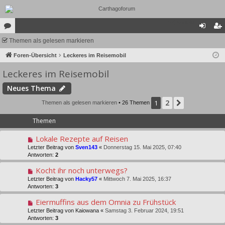
Kontakt
or
Themen als gelesen markieren
n
eg
en
Foren-Übersicht
Leckeres im Reisemobil
m
ist
Leckeres im Reisemobil
el
rie
de
re
Neues Thema
n
n
2
1
Nächste
Themen als gelesen markieren
• 26 Themen
Themen
Lokale Rezepte auf Reisen
Letzter Beitrag von
Sven143
«
Donnerstag 15. Mai 2025, 07:40
Antworten:
2
Kocht ihr noch unterwegs?
Letzter Beitrag von
Hacky57
«
Mittwoch 7. Mai 2025, 16:37
Antworten:
3
Eiermuffins aus dem Omnia zu Frühstück
Letzter Beitrag von
Kaiowana
«
Samstag 3. Februar 2024, 19:51
Antworten:
3