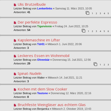
Ulis Brutzelbude
Letzter Beitrag von
Lenkerlinks
«
Samstag 11. März 2023, 10:05
Antworten:
41
1
2
3
4
5
Der perfekte Espresso
Letzter Beitrag von
Tigervinnie
«
Freitag 24. Juni 2022, 10:25
Antworten:
54
1
2
3
4
5
6
Kapslemaschine im Lifter
Letzter Beitrag von
Tdr01
«
Mittwoch 1. Juni 2022, 20:06
Antworten:
3
Leckeres Essen im Wohnmobil
Letzter Beitrag von
Ohrenbär
«
Donnerstag 15. Juli 2021, 12:56
Antworten:
29
1
2
3
Spinat-Nudeln
Letzter Beitrag von
Walter
«
Mittwoch 14. Juli 2021, 11:21
Antworten:
3
Kochen mit dem Slow Cooker
Letzter Beitrag von
Teutone
«
Donnerstag 12. März 2020, 22:16
Antworten:
8
Bruchfeste Weingläser aus echtem Glas
Letzter Beitrag von
Benjamka
«
Mittwoch 2. Oktober 2019, 13:43