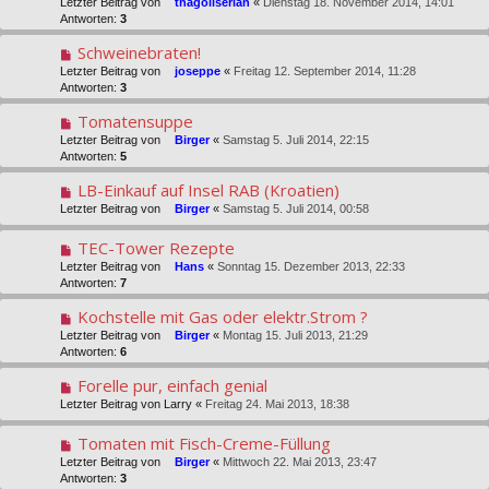
Letzter Beitrag von
thagoliserian
«
Dienstag 18. November 2014, 14:01
Antworten:
3
Schweinebraten!
Letzter Beitrag von
joseppe
«
Freitag 12. September 2014, 11:28
Antworten:
3
Tomatensuppe
Letzter Beitrag von
Birger
«
Samstag 5. Juli 2014, 22:15
Antworten:
5
LB-Einkauf auf Insel RAB (Kroatien)
Letzter Beitrag von
Birger
«
Samstag 5. Juli 2014, 00:58
TEC-Tower Rezepte
Letzter Beitrag von
Hans
«
Sonntag 15. Dezember 2013, 22:33
Antworten:
7
Kochstelle mit Gas oder elektr.Strom ?
Letzter Beitrag von
Birger
«
Montag 15. Juli 2013, 21:29
Antworten:
6
Forelle pur, einfach genial
Letzter Beitrag von
Larry
«
Freitag 24. Mai 2013, 18:38
Tomaten mit Fisch-Creme-Füllung
Letzter Beitrag von
Birger
«
Mittwoch 22. Mai 2013, 23:47
Antworten:
3