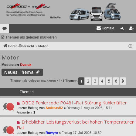
Kontakt
or
Themen als gelesen markieren
n
eg
en
Foren-Übersicht
Motor
m
ist
Motor
el
rie
de
re
Moderator:
Dvorak
Neues Thema
n
n
2
3
4
5
6
1
Näc
Themen als gelesen markieren
• 141 Themen
Themen
OBD2 Fehlercode P0481-Fiat Störung Kühlerlüfter
Letzter Beitrag von
Andreasfi2
«
Dienstag 4. August 2026, 15:11
Antworten:
1
Erheblicher Leistungsverlust bei hohen Temperaturen
Fiat
Letzter Beitrag von
Ruwyro
«
Freitag 17. Juli 2026, 10:59