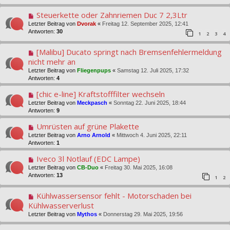
Steuerkette oder Zahnriemen Duc 7 2,3Ltr
Letzter Beitrag von
Dvorak
«
Freitag 12. September 2025, 12:41
Antworten:
30
1
2
3
4
[Malibu] Ducato springt nach Bremsenfehlermeldung
nicht mehr an
Letzter Beitrag von
Fliegenpups
«
Samstag 12. Juli 2025, 17:32
Antworten:
4
[chic e-line] Kraftstofffilter wechseln
Letzter Beitrag von
Meckpasch
«
Sonntag 22. Juni 2025, 18:44
Antworten:
9
Umrüsten auf grüne Plakette
Letzter Beitrag von
Arno Arnold
«
Mittwoch 4. Juni 2025, 22:11
Antworten:
1
Iveco 3l Notlauf (EDC Lampe)
Letzter Beitrag von
CB-Duo
«
Freitag 30. Mai 2025, 16:08
Antworten:
13
1
2
Kühlwassersensor fehlt - Motorschaden bei
Kühlwasserverlust
Letzter Beitrag von
Mythos
«
Donnerstag 29. Mai 2025, 19:56