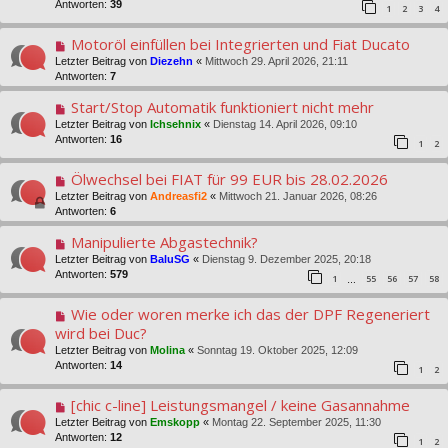
Antworten:
39
1
2
3
4
Motoröl einfüllen bei Integrierten und Fiat Ducato
Letzter Beitrag von
Diezehn
«
Mittwoch 29. April 2026, 21:11
Antworten:
7
Start/Stop Automatik funktioniert nicht mehr
Letzter Beitrag von
Ichsehnix
«
Dienstag 14. April 2026, 09:10
Antworten:
16
1
2
Ölwechsel bei FIAT für 99 EUR bis 28.02.2026
Letzter Beitrag von
Andreasfi2
«
Mittwoch 21. Januar 2026, 08:26
Antworten:
6
Manipulierte Abgastechnik?
Letzter Beitrag von
BaluSG
«
Dienstag 9. Dezember 2025, 20:18
Antworten:
579
1
55
56
57
58
…
Wie oder woren merke ich das der DPF Regeneriert
wird bei Duc?
Letzter Beitrag von
Molina
«
Sonntag 19. Oktober 2025, 12:09
Antworten:
14
1
2
[chic c-line] Leistungsmangel / keine Gasannahme
Letzter Beitrag von
Emskopp
«
Montag 22. September 2025, 11:30
Antworten:
12
1
2