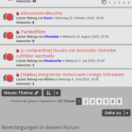
Antworten:
49
1
2
3
4
5
Motorkontrolleuchte
Letzter Beitrag von
Kurti
«
Dienstag 22. Oktober 2024, 19:26
Antworten:
8
Partikelfilter
Letzter Beitrag von
Ohrenbär
«
Mittwoch 14. August 2024, 12:50
Antworten:
8
[c-compactline] Ducato mit Automatic Getriebe
Luftfilter wechseln
Letzter Beitrag von
Roadsurfer
«
Mittwoch 3. Juli 2024, 15:44
Antworten:
3
[Malibu] integrierter motorraum rostige Schrauben
Letzter Beitrag von
Molina
«
Dienstag 4. Juni 2024, 16:43
Antworten:
2
Neues Thema
2
3
4
5
6
1
Näc
Themen als gelesen markieren
• 141 Themen
Gehe zu
Berechtigungen in diesem Forum