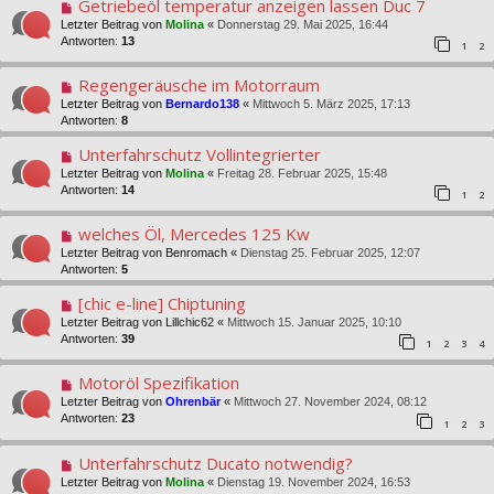
Getriebeöl temperatur anzeigen lassen Duc 7
Letzter Beitrag von
Molina
«
Donnerstag 29. Mai 2025, 16:44
Antworten:
13
1
2
Regengeräusche im Motorraum
Letzter Beitrag von
Bernardo138
«
Mittwoch 5. März 2025, 17:13
Antworten:
8
Unterfahrschutz Vollintegrierter
Letzter Beitrag von
Molina
«
Freitag 28. Februar 2025, 15:48
Antworten:
14
1
2
welches Öl, Mercedes 125 Kw
Letzter Beitrag von
Benromach
«
Dienstag 25. Februar 2025, 12:07
Antworten:
5
[chic e-line] Chiptuning
Letzter Beitrag von
Lillchic62
«
Mittwoch 15. Januar 2025, 10:10
Antworten:
39
1
2
3
4
Motoröl Spezifikation
Letzter Beitrag von
Ohrenbär
«
Mittwoch 27. November 2024, 08:12
Antworten:
23
1
2
3
Unterfahrschutz Ducato notwendig?
Letzter Beitrag von
Molina
«
Dienstag 19. November 2024, 16:53