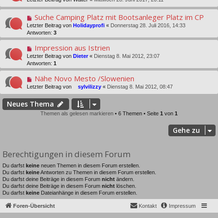
Suche Camping Platz mit Bootsanleger Platz im CP
Letzter Beitrag von
Holidayprofi
«
Donnerstag 28. Juli 2016, 14:33
Antworten:
3
Impression aus Istrien
Letzter Beitrag von
Dieter
«
Dienstag 8. Mai 2012, 23:07
Antworten:
1
Nähe Novo Mesto /Slowenien
Letzter Beitrag von
sylvilizzy
«
Dienstag 8. Mai 2012, 08:47
Neues Thema
Themen als gelesen markieren
• 6 Themen • Seite
1
von
1
Gehe zu
Berechtigungen in diesem Forum
Du darfst
keine
neuen Themen in diesem Forum erstellen.
Du darfst
keine
Antworten zu Themen in diesem Forum erstellen.
Du darfst deine Beiträge in diesem Forum
nicht
ändern.
Du darfst deine Beiträge in diesem Forum
nicht
löschen.
Du darfst
keine
Dateianhänge in diesem Forum erstellen.
Foren-Übersicht
Kontakt
Impressum