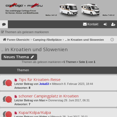
Kontakt
or
Themen als gelesen markieren
n
eg
en
Foren-Übersicht
Camping-/Stellplätze
.. in Kroatien und Slowenien
m
ist
.. in Kroatien und Slowenien
el
rie
de
re
Neues Thema
Themen als gelesen markieren
• 6 Themen • Seite
1
von
1
n
n
Themen
Tips für Kroatien-Reise
Letzter Beitrag von
Joka53
«
Mittwoch 8. Februar 2023, 18:44
Antworten:
8
schoner Campingplatz in Kroatien
Letzter Beitrag von
Maxi
«
Donnerstag 29. Juni 2017, 06:31
Antworten:
7
Kupa/Kolpa/Kulpa
Letzter Beitrag von
Walter
«
Mittwoch 28. Juni 2017, 20:11