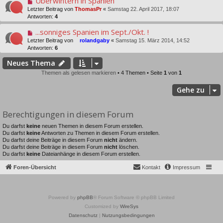
Überwintern in Spanien
Letzter Beitrag von
ThomasPr
«
Samstag 22. April 2017, 18:07
Antworten:
4
...sonniges Spanien im Sept./Okt. !
Letzter Beitrag von
rolandgaby
«
Samstag 15. März 2014, 14:52
Antworten:
6
Neues Thema
Themen als gelesen markieren
• 4 Themen • Seite
1
von
1
Gehe zu
Berechtigungen in diesem Forum
Du darfst
keine
neuen Themen in diesem Forum erstellen.
Du darfst
keine
Antworten zu Themen in diesem Forum erstellen.
Du darfst deine Beiträge in diesem Forum
nicht
ändern.
Du darfst deine Beiträge in diesem Forum
nicht
löschen.
Du darfst
keine
Dateianhänge in diesem Forum erstellen.
Foren-Übersicht
Kontakt
Impressum
Powered by
phpBB
® Forum Software © phpBB Limited
Customized by
WireSys
Datenschutz
|
Nutzungsbedingungen