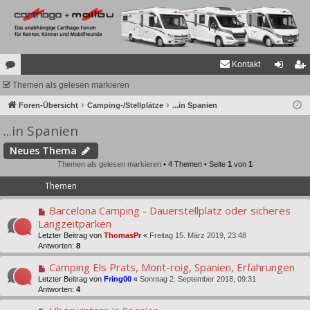
Kontakt
or
Themen als gelesen markieren
n
eg
en
Foren-Übersicht
Camping-/Stellplätze
...in Spanien
m
ist
...in Spanien
el
rie
de
re
Neues Thema
Themen als gelesen markieren
• 4 Themen • Seite
1
von
1
n
n
Themen
Barcelona Camping - Dauerstellplatz oder sicheres
Langzeitparken
Letzter Beitrag von
ThomasPr
«
Freitag 15. März 2019, 23:48
Antworten:
8
Camping Els Prats, Mont-roig, Spanien, Erfahrungen
Letzter Beitrag von
Fring00
«
Sonntag 2. September 2018, 09:31
Antworten:
4