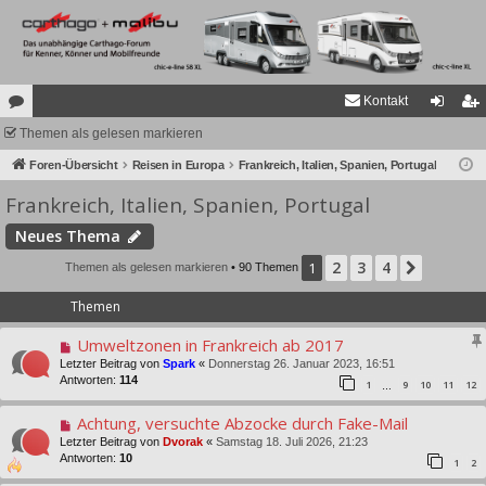
Kontakt
or
Themen als gelesen markieren
n
eg
en
Foren-Übersicht
Reisen in Europa
Frankreich, Italien, Spanien, Portugal
m
ist
Frankreich, Italien, Spanien, Portugal
el
rie
de
re
Neues Thema
n
n
2
3
4
1
Nächst
Themen als gelesen markieren
• 90 Themen
Themen
Umweltzonen in Frankreich ab 2017
Letzter Beitrag von
Spark
«
Donnerstag 26. Januar 2023, 16:51
Antworten:
114
1
9
10
11
12
…
Achtung, versuchte Abzocke durch Fake-Mail
Letzter Beitrag von
Dvorak
«
Samstag 18. Juli 2026, 21:23
Antworten:
10
1
2