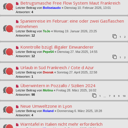
Betrugsmasche Free Flow System Maut Frankreich
Letzter Beitrag von
Boliseiaudo
«
Dienstag 10. Februar 2026, 13:01
Antworten:
4
Spanienreise im Februar: eine oder zwei Gasflaschen
mitnehmen
Letzter Beitrag von
ToJo
«
Montag 19. Januar 2026, 23:25
Antworten:
12
1
2
Konntrolle bzügl. illigaler Einwanderer
Letzter Beitrag von
Pepe54
«
Dienstag 27. Mai 2025, 14:55
Antworten:
12
1
2
Urlaub in Süd Frankreich / Cote d Azur
Letzter Beitrag von
Dvorak
«
Sonntag 27. April 2025, 22:58
Antworten:
1
Überwintern in Pozzallo / Sizilien 2024
Letzter Beitrag von
Molina
«
Freitag 28. März 2025, 16:02
Antworten:
98
1
7
8
9
10
…
Neue Umweltzone in Lyon
Letzter Beitrag von
Roland
«
Donnerstag 6. März 2025, 18:28
Antworten:
4
Warntafel in Italien nicht mehr erforderlich