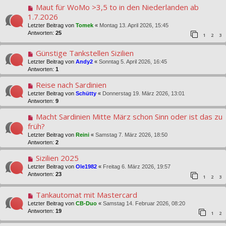
Maut für WoMo >3,5 to in den Niederlanden ab
1.7.2026
Letzter Beitrag von
Tomek
«
Montag 13. April 2026, 15:45
Antworten:
25
1
2
3
Günstige Tankstellen Sizilien
Letzter Beitrag von
Andy2
«
Sonntag 5. April 2026, 16:45
Antworten:
1
Reise nach Sardinien
Letzter Beitrag von
Schütty
«
Donnerstag 19. März 2026, 13:01
Antworten:
9
Macht Sardinien Mitte März schon Sinn oder ist das zu
früh?
Letzter Beitrag von
Reini
«
Samstag 7. März 2026, 18:50
Antworten:
2
Sizilien 2025
Letzter Beitrag von
Ole1982
«
Freitag 6. März 2026, 19:57
Antworten:
23
1
2
3
Tankautomat mit Mastercard
Letzter Beitrag von
CB-Duo
«
Samstag 14. Februar 2026, 08:20
Antworten:
19
1
2