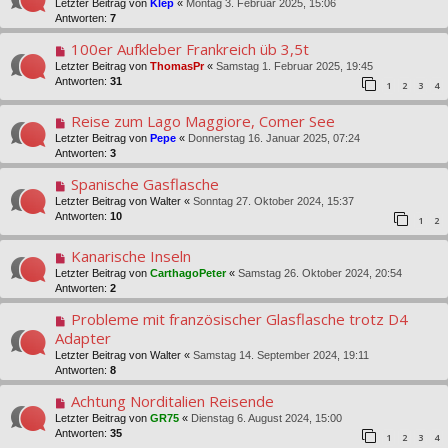
Letzter Beitrag von
Klep
«
Montag 3. Februar 2025, 15:06
Antworten:
7
100er Aufkleber Frankreich üb 3,5t
Letzter Beitrag von
ThomasPr
«
Samstag 1. Februar 2025, 19:45
Antworten:
31
1
2
3
4
Reise zum Lago Maggiore, Comer See
Letzter Beitrag von
Pepe
«
Donnerstag 16. Januar 2025, 07:24
Antworten:
3
Spanische Gasflasche
Letzter Beitrag von
Walter
«
Sonntag 27. Oktober 2024, 15:37
Antworten:
10
1
2
Kanarische Inseln
Letzter Beitrag von
CarthagoPeter
«
Samstag 26. Oktober 2024, 20:54
Antworten:
2
Probleme mit französischer Glasflasche trotz D4
Adapter
Letzter Beitrag von
Walter
«
Samstag 14. September 2024, 19:11
Antworten:
8
Achtung Norditalien Reisende
Letzter Beitrag von
GR75
«
Dienstag 6. August 2024, 15:00
Antworten:
35
1
2
3
4