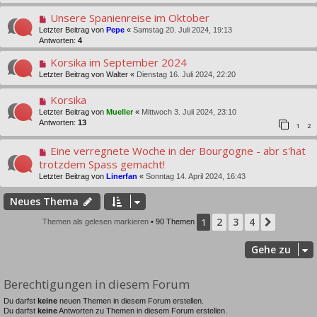
Unsere Spanienreise im Oktober
Letzter Beitrag von
Pepe
«
Samstag 20. Juli 2024, 19:13
Antworten:
4
Korsika im September 2024
Letzter Beitrag von
Walter
«
Dienstag 16. Juli 2024, 22:20
Korsika
Letzter Beitrag von
Mueller
«
Mittwoch 3. Juli 2024, 23:10
Antworten:
13
1
2
Eine verregnete Woche in der Bourgogne - abr s'hat
trotzdem Spass gemacht!
Letzter Beitrag von
Linerfan
«
Sonntag 14. April 2024, 16:43
Neues Thema
2
3
4
1
Nächst
Themen als gelesen markieren
• 90 Themen
Gehe zu
Berechtigungen in diesem Forum
Du darfst
keine
neuen Themen in diesem Forum erstellen.
Du darfst
keine
Antworten zu Themen in diesem Forum erstellen.