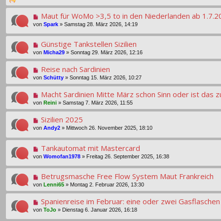
Maut für WoMo >3,5 to in den Niederlanden ab 1.7.2
von
Spark
»
Samstag 28. März 2026, 14:19
Günstige Tankstellen Sizilien
von
Micha29
»
Sonntag 29. März 2026, 12:16
Reise nach Sardinien
von
Schütty
»
Sonntag 15. März 2026, 10:27
Macht Sardinien Mitte März schon Sinn oder ist das z
von
Reini
»
Samstag 7. März 2026, 11:55
Sizilien 2025
von
Andy2
»
Mittwoch 26. November 2025, 18:10
Tankautomat mit Mastercard
von
Womofan1978
»
Freitag 26. September 2025, 16:38
Betrugsmasche Free Flow System Maut Frankreich
von
Lenni65
»
Montag 2. Februar 2026, 13:30
Spanienreise im Februar: eine oder zwei Gasflasche
von
ToJo
»
Dienstag 6. Januar 2026, 16:18