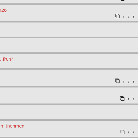
026
1
2
3
u früh?
1
2
3
1
2
n mitnehmen
1
2