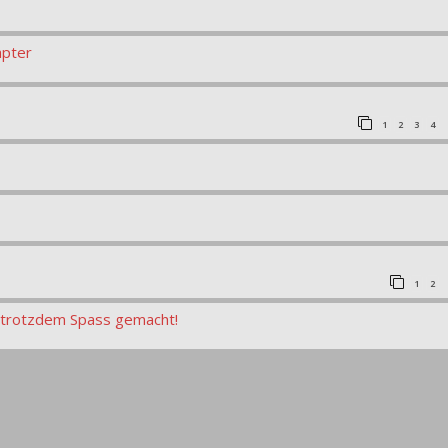
apter
1
2
3
4
1
2
t trotzdem Spass gemacht!