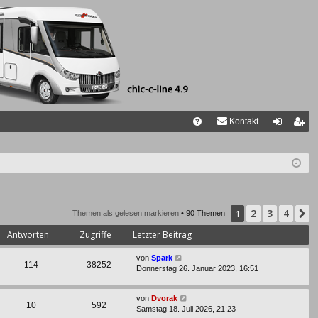
Kontakt
FA
n
eg
Q
m
ist
el
rie
de
re
2
3
4
1
N
Themen als gelesen markieren
• 90 Themen
n
n
Antworten
Zugriffe
Letzter Beitrag
von
Spark
114
38252
Donnerstag 26. Januar 2023, 16:51
von
Dvorak
10
592
Samstag 18. Juli 2026, 21:23