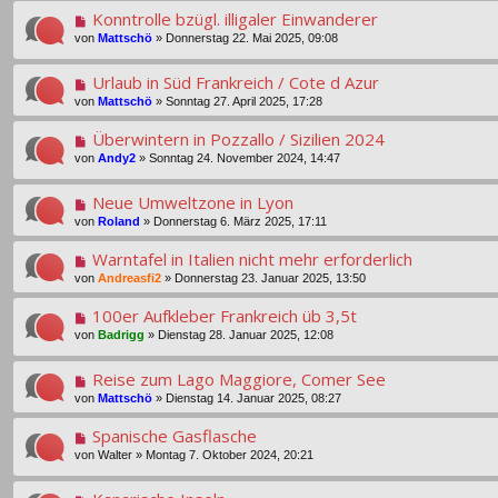
Konntrolle bzügl. illigaler Einwanderer
von
Mattschö
»
Donnerstag 22. Mai 2025, 09:08
Urlaub in Süd Frankreich / Cote d Azur
von
Mattschö
»
Sonntag 27. April 2025, 17:28
Überwintern in Pozzallo / Sizilien 2024
von
Andy2
»
Sonntag 24. November 2024, 14:47
Neue Umweltzone in Lyon
von
Roland
»
Donnerstag 6. März 2025, 17:11
Warntafel in Italien nicht mehr erforderlich
von
Andreasfi2
»
Donnerstag 23. Januar 2025, 13:50
100er Aufkleber Frankreich üb 3,5t
von
Badrigg
»
Dienstag 28. Januar 2025, 12:08
Reise zum Lago Maggiore, Comer See
von
Mattschö
»
Dienstag 14. Januar 2025, 08:27
Spanische Gasflasche
von
Walter
»
Montag 7. Oktober 2024, 20:21