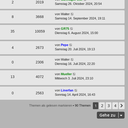
2
2019
Samstag 26. Oktober 2024, 20:54
von
Walter
8
3668
Samstag 14. September 2024, 19:11
von
GR75
35
10059
Dienstag 6. August 2024, 15:00
von
Pepe
4
2673
Samstag 20. Juli 2024, 19:13
von
Walter
0
2306
Dienstag 16. Juli 2024, 22:20
von
Mueller
13
4072
Mittwoch 3. Juli 2024, 23:10
von
Linerfan
0
2563
Sonntag 14. April 2024, 16:43
2
3
4
1
N
Themen als gelesen markieren
• 90 Themen
Gehe zu