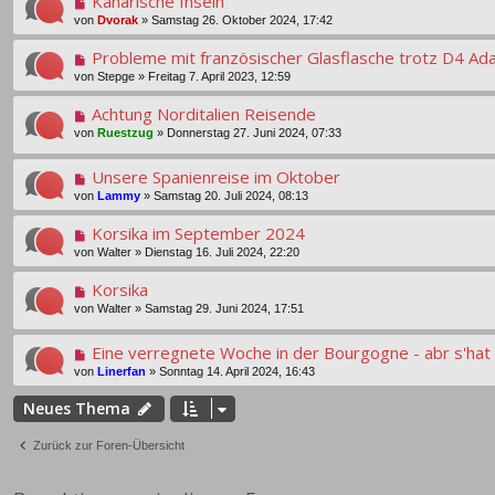
Kanarische Inseln
von
Dvorak
»
Samstag 26. Oktober 2024, 17:42
Probleme mit französischer Glasflasche trotz D4 Ad
von
Stepge
»
Freitag 7. April 2023, 12:59
Achtung Norditalien Reisende
von
Ruestzug
»
Donnerstag 27. Juni 2024, 07:33
Unsere Spanienreise im Oktober
von
Lammy
»
Samstag 20. Juli 2024, 08:13
Korsika im September 2024
von
Walter
»
Dienstag 16. Juli 2024, 22:20
Korsika
von
Walter
»
Samstag 29. Juni 2024, 17:51
Eine verregnete Woche in der Bourgogne - abr s'ha
von
Linerfan
»
Sonntag 14. April 2024, 16:43
Neues Thema
Zurück zur Foren-Übersicht