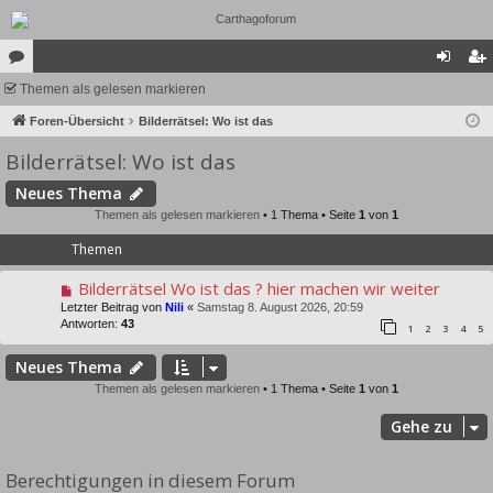
Kontakt
or
Themen als gelesen markieren
n
eg
en
Foren-Übersicht
Bilderrätsel: Wo ist das
m
ist
Bilderrätsel: Wo ist das
el
rie
de
re
Neues Thema
Themen als gelesen markieren
• 1 Thema • Seite
1
von
1
n
n
Themen
Bilderrätsel Wo ist das ? hier machen wir weiter
Letzter Beitrag von
Nili
«
Samstag 8. August 2026, 20:59
Antworten:
43
1
2
3
4
5
Neues Thema
Themen als gelesen markieren
• 1 Thema • Seite
1
von
1
Gehe zu
Berechtigungen in diesem Forum