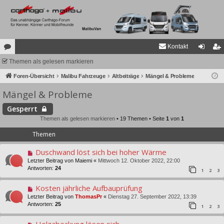
Kontakt
or
Themen als gelesen markieren
n
eg
en
Foren-Übersicht
Malibu Fahrzeuge
Altbeiträge
Mängel & Probleme
m
ist
Mängel & Probleme
el
rie
de
re
Gesperrt
Themen als gelesen markieren
• 19 Themen • Seite
1
von
1
n
n
Themen
Duschwand löst sich bei hoher Wärme
Letzter Beitrag von
Maiemi
«
Mittwoch 12. Oktober 2022, 22:00
Antworten:
24
1
2
3
Kosten jährliche Aufbauprüfung
Letzter Beitrag von
ThomasPr
«
Dienstag 27. September 2022, 13:39
Antworten:
25
1
2
3