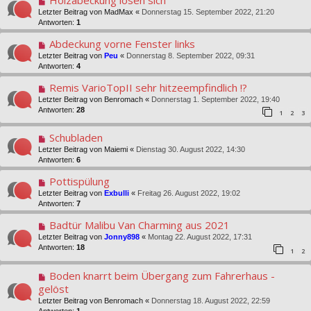
Holzabeckung lösen sich
Letzter Beitrag von
MadMax
«
Donnerstag 15. September 2022, 21:20
Antworten:
1
Abdeckung vorne Fenster links
Letzter Beitrag von
Peu
«
Donnerstag 8. September 2022, 09:31
Antworten:
4
Remis VarioTopII sehr hitzeempfindlich !?
Letzter Beitrag von
Benromach
«
Donnerstag 1. September 2022, 19:40
Antworten:
28
1
2
3
Schubladen
Letzter Beitrag von
Maiemi
«
Dienstag 30. August 2022, 14:30
Antworten:
6
Pottispülung
Letzter Beitrag von
Exbulli
«
Freitag 26. August 2022, 19:02
Antworten:
7
Badtür Malibu Van Charming aus 2021
Letzter Beitrag von
Jonny898
«
Montag 22. August 2022, 17:31
Antworten:
18
1
2
Boden knarrt beim Übergang zum Fahrerhaus -
gelöst
Letzter Beitrag von
Benromach
«
Donnerstag 18. August 2022, 22:59
Antworten:
1