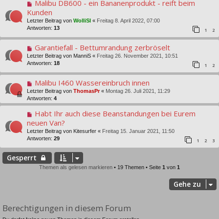
Malibu DB600 - ein Bananenprodukt - reift beim
Kunden
Letzter Beitrag von
WolliSI
«
Freitag 8. April 2022, 07:00
Antworten:
13
1
2
Garantiefall - Bettumrandung zerbröselt
Letzter Beitrag von
ManniS
«
Freitag 26. November 2021, 10:51
Antworten:
18
1
2
Malibu I460 Wassereinbruch innen
Letzter Beitrag von
ThomasPr
«
Montag 26. Juli 2021, 11:29
Antworten:
4
Habt Ihr auch diese Beanstandungen bei Eurem
neuen Van?
Letzter Beitrag von
Kitesurfer
«
Freitag 15. Januar 2021, 11:50
Antworten:
29
1
2
3
Gesperrt
Themen als gelesen markieren
• 19 Themen • Seite
1
von
1
Gehe zu
Berechtigungen in diesem Forum