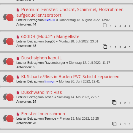
Premium-Fenster: Undicht, Schimmel, Holzrahmen
aufgequollen/zerstört
Letzter Beitrag von
Exbulli
«
Donnerstag 18. August 2022, 13:02
Antworten:
44
1
2
3
4
5
600DB (Mod.21) Mängelliste
Letzter Beitrag von
Jorgi66
«
Montag 18. Juli 2022, 23:01
Antworten:
48
1
2
3
4
5
Duschsiphon kaputt.
Letzter Beitrag von
Ravensburger
«
Dienstag 12. Juli 2022, 11:17
Antworten:
6
Kl. Scharte/Riss in Boden PVC Schicht reparieren
Letzter Beitrag von
Immon
«
Montag 20. Juni 2022, 19:41
Duschwand mit Riss
Letzter Beitrag von
Jesse
«
Samstag 14. Mai 2022, 22:57
Antworten:
24
1
2
3
Fenster Innenrahmen
Letzter Beitrag von
Teemoe
«
Freitag 13. Mai 2022, 13:25
Antworten:
28
1
2
3