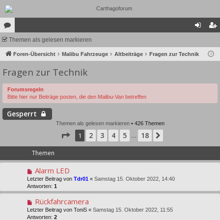
Kontakt
or
Themen als gelesen markieren
n
eg
en
Foren-Übersicht
Malibu Fahrzeuge
Altbeiträge
Fragen zur Technik
m
ist
Fragen zur Technik
el
rie
de
re
Forumsregeln
Bitte hier nur Beiträge posten, die den Malibu-Van betreffen
n
n
Gesperrt
Themen als gelesen markieren
• 426 Themen
Seite
1
von
18
2
3
4
5
18
1
Nächste
…
Themen
Alarm LED
Letzter Beitrag von
Tdr01
«
Samstag 15. Oktober 2022, 14:40
Antworten:
1
Rückfahrcamera
Letzter Beitrag von
ToniS
«
Samstag 15. Oktober 2022, 11:55
Antworten:
2