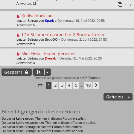
Antworten:
13
1
2
Kühlschrank laut
Letzter Beitrag von
Spark
«
Donnerstag 16. Juni 2022, 09:56
Antworten:
5
12V Stromentnahme bei 2 Bordbatterien
Letzter Beitrag von
SeppOÖ
«
Donnerstag 2. Juni 2022, 14:53
Antworten:
9
Mini Heki - Faden gerissen
Letzter Beitrag von
Dvorak
«
Dienstag 31. Mai 2022, 20:20
Antworten:
3
Gesperrt
Themen als gelesen markieren
• 426 Themen
Seite
1
von
18
2
3
4
5
18
1
Nächste
…
Gehe zu
Berechtigungen in diesem Forum
Du darfst
keine
neuen Themen in diesem Forum erstellen.
Du darfst
keine
Antworten zu Themen in diesem Forum erstellen.
Du darfst deine Beiträge in diesem Forum
nicht
ändern.
Du darfst deine Beiträge in diesem Forum
nicht
löschen.