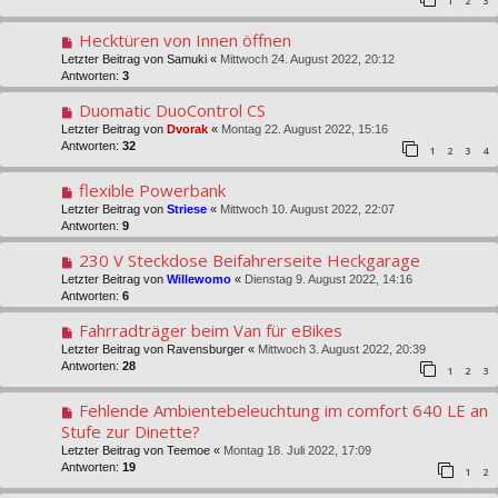
1
2
3
Hecktüren von Innen öffnen
Letzter Beitrag von
Samuki
«
Mittwoch 24. August 2022, 20:12
Antworten:
3
Duomatic DuoControl CS
Letzter Beitrag von
Dvorak
«
Montag 22. August 2022, 15:16
Antworten:
32
1
2
3
4
flexible Powerbank
Letzter Beitrag von
Striese
«
Mittwoch 10. August 2022, 22:07
Antworten:
9
230 V Steckdose Beifahrerseite Heckgarage
Letzter Beitrag von
Willewomo
«
Dienstag 9. August 2022, 14:16
Antworten:
6
Fahrradträger beim Van für eBikes
Letzter Beitrag von
Ravensburger
«
Mittwoch 3. August 2022, 20:39
Antworten:
28
1
2
3
Fehlende Ambientebeleuchtung im comfort 640 LE an
Stufe zur Dinette?
Letzter Beitrag von
Teemoe
«
Montag 18. Juli 2022, 17:09
Antworten:
19
1
2