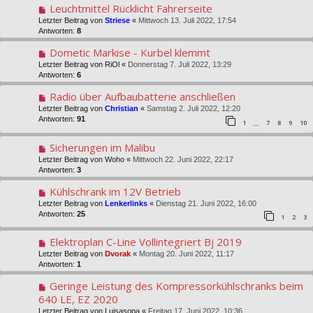
Leuchtmittel Rücklicht Fahrerseite
Letzter Beitrag von
Striese
«
Mittwoch 13. Juli 2022, 17:54
Antworten:
8
Dometic Markise - Kurbel klemmt
Letzter Beitrag von
RiOl
«
Donnerstag 7. Juli 2022, 13:29
Antworten:
6
Radio über Aufbaubatterie anschließen
Letzter Beitrag von
Christian
«
Samstag 2. Juli 2022, 12:20
Antworten:
91
1
7
8
9
10
…
Sicherungen im Malibu
Letzter Beitrag von
Woho
«
Mittwoch 22. Juni 2022, 22:17
Antworten:
3
Kühlschrank im 12V Betrieb
Letzter Beitrag von
Lenkerlinks
«
Dienstag 21. Juni 2022, 16:00
Antworten:
25
1
2
3
Elektroplan C-Line Vollintegriert Bj 2019
Letzter Beitrag von
Dvorak
«
Montag 20. Juni 2022, 11:17
Antworten:
1
Geringe Leistung des Kompressorkühlschranks beim
640 LE, EZ 2020
Letzter Beitrag von
Luisasopa
«
Freitag 17. Juni 2022, 10:36