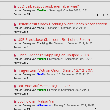
LED Einbauspot ausbauen aber wie?
Letzter Beitrag von
Mueller
«
Samstag 8. Oktober 2022, 10:11
Antworten:
10
1
2
Beifahrersitz nach Drehung weiter nach hinten fahren
Letzter Beitrag von
Males
«
Dienstag 4. Oktober 2022, 21:59
Antworten:
9
USB Steckdose über dem Bett ohne Strom
Letzter Beitrag von
Theflyinghill
«
Dienstag 4. Oktober 2022, 14:26
Antworten:
7
Einbau Anhängerkupplung ab Baujahr 2019
Letzter Beitrag von
Mueller
«
Mittwoch 28. September 2022, 06:54
Antworten:
2
Fragen zum Victron Orion- Smart 12/12-30A
Letzter Beitrag von
Neufi
«
Sonntag 18. September 2022, 21:23
Antworten:
2
Batterie: auf Masse liegt 12V??
Letzter Beitrag von
Mueller
«
Freitag 9. September 2022, 21:04
Antworten:
5
EcoFlow im Malibu Van
Letzter Beitrag von
Willewomo
«
Montag 5. September 2022, 19:51
Antworten:
23