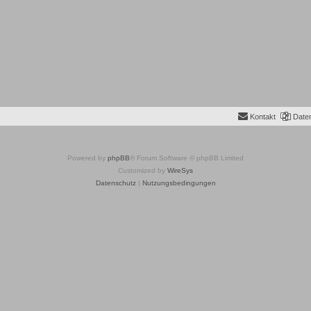
Kontakt
Date
Powered by
phpBB
® Forum Software © phpBB Limited
Customized by
WireSys
Datenschutz
|
Nutzungsbedingungen