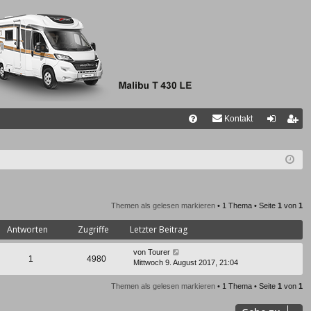
Kontakt
FA
n
eg
Q
m
ist
el
rie
de
re
Themen als gelesen markieren
• 1 Thema • Seite
1
von
1
n
n
Antworten
Zugriffe
Letzter Beitrag
von
Tourer
1
4980
Mittwoch 9. August 2017, 21:04
Themen als gelesen markieren
• 1 Thema • Seite
1
von
1