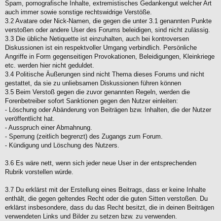
Spam, pornografische Inhalte, extremistisches Gedankengut welcher Art
auch immer sowie sonstige rechtswidrige Verstöße.
3.2 Avatare oder Nick-Namen, die gegen die unter 3.1 genannten Punkte
verstoßen oder andere User des Forums beleidigen, sind nicht zulässig.
3.3 Die übliche Netiquette ist einzuhalten, auch bei kontroversen
Diskussionen ist ein respektvoller Umgang verbindlich. Persönliche
Angriffe in Form gegenseitigen Provokationen, Beleidigungen, Kleinkriege
etc. werden hier nicht geduldet.
3.4 Politische Äußerungen sind nicht Thema dieses Forums und nicht
gestattet, da sie zu unliebsamen Diskussionen führen können
3.5 Beim Verstoß gegen die zuvor genannten Regeln, werden die
Forenbetreiber sofort Sanktionen gegen den Nutzer einleiten:
- Löschung oder Abänderung von Beiträgen bzw. Inhalten, die der Nutzer
veröffentlicht hat.
- Ausspruch einer Abmahnung.
- Sperrung (zeitlich begrenzt) des Zugangs zum Forum.
- Kündigung und Löschung des Nutzers.
3.6 Es wäre nett, wenn sich jeder neue User in der entsprechenden
Rubrik vorstellen würde.
3.7 Du erklärst mit der Erstellung eines Beitrags, dass er keine Inhalte
enthält, die gegen geltendes Recht oder die guten Sitten verstoßen. Du
erklärst insbesondere, dass du das Recht besitzt, die in deinen Beiträgen
verwendeten Links und Bilder zu setzen bzw. zu verwenden.