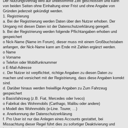
Der Nutzungsvertrag wird auf unbestimmte Zeit geschlossen und kann
von beiden Seiten ohne Einhaltung einer Frist und ohne Angabe von
Gründen jederzeit gekündigt werden.
1. Registrierung
a. Bei der Registrierung werden Daten über den Nutzer erhoben. Der
Umgang mit diesen Daten ist der Datenschutzerklärung geregelt.
b. Bei der Registrierung werden folgende Pflichtangaben erhoben und
gespeichert
o Nick-Name (Name im Forum), dieser muss mit einem Großbuchstaben
anfangen, der Nick-Name kann am Ende mit Zahlen ergänzt werden.
o Name
o Vorname
o Telefon oder Mobilfunknummer
o E-Mail-Adresse
c. Der Nutzer ist verpflichtet, richtige Angaben zu diesen Daten zu
machen und versichert mit der Registrierung, dass diese Angaben korrekt
sind.
d. Darüber hinaus werden freiwillige Angaben zu Zum Fahrzeug
gespeichert
o Basisfahrzeug (z.B. Fiat, Mercedes oder Iveco)
o Fabrikat des Wohnmobils (Carthago, Malibu oder andere)
o Modell des Wohnmobils (e-Line. Tourer, …)
e. Anerkennung der Datenschutzerklärung
f. Pro User ist nur das Anlegen eines Accounts gestattet, bei
Missachtung dieser Regel führt dies zu sofortiger Deaktivierung und