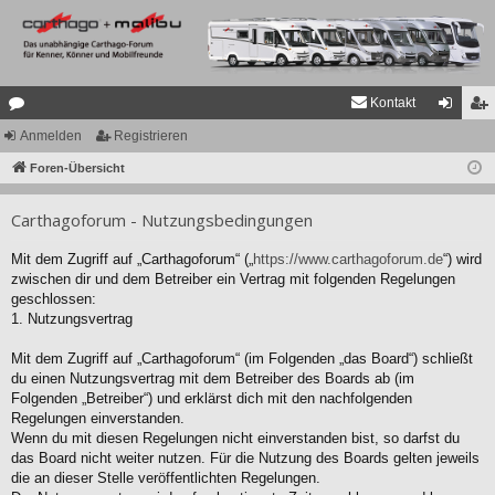
Kontakt
or
Anmelden
Registrieren
n
eg
en
Foren-Übersicht
m
ist
el
rie
Carthagoforum - Nutzungsbedingungen
de
re
Mit dem Zugriff auf „Carthagoforum“ („
https://www.carthagoforum.de
“) wird
n
n
zwischen dir und dem Betreiber ein Vertrag mit folgenden Regelungen
geschlossen:
1. Nutzungsvertrag
Mit dem Zugriff auf „Carthagoforum“ (im Folgenden „das Board“) schließt
du einen Nutzungsvertrag mit dem Betreiber des Boards ab (im
Folgenden „Betreiber“) und erklärst dich mit den nachfolgenden
Regelungen einverstanden.
Wenn du mit diesen Regelungen nicht einverstanden bist, so darfst du
das Board nicht weiter nutzen. Für die Nutzung des Boards gelten jeweils
die an dieser Stelle veröffentlichten Regelungen.