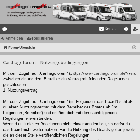
Kontakt
or
Anmelden
Registrieren
n
eg
en
Foren-Übersicht
m
ist
el
rie
Carthagoforum - Nutzungsbedingungen
de
re
Mit dem Zugriff auf „Carthagoforum“ („
https://www.carthagoforum.de
“) wird
n
n
zwischen dir und dem Betreiber ein Vertrag mit folgenden Regelungen
geschlossen:
1. Nutzungsvertrag
Mit dem Zugriff auf „Carthagoforum“ (im Folgenden „das Board“) schließt
du einen Nutzungsvertrag mit dem Betreiber des Boards ab (im
Folgenden „Betreiber“) und erklärst dich mit den nachfolgenden
Regelungen einverstanden.
Wenn du mit diesen Regelungen nicht einverstanden bist, so darfst du
das Board nicht weiter nutzen. Für die Nutzung des Boards gelten jeweils
die an dieser Stelle veröffentlichten Regelungen.