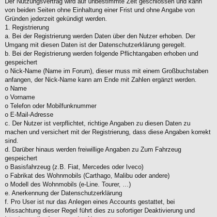
Der Nutzungsvertrag wird auf unbestimmte Zeit geschlossen und kann
von beiden Seiten ohne Einhaltung einer Frist und ohne Angabe von
Gründen jederzeit gekündigt werden.
1. Registrierung
a. Bei der Registrierung werden Daten über den Nutzer erhoben. Der
Umgang mit diesen Daten ist der Datenschutzerklärung geregelt.
b. Bei der Registrierung werden folgende Pflichtangaben erhoben und
gespeichert
o Nick-Name (Name im Forum), dieser muss mit einem Großbuchstaben
anfangen, der Nick-Name kann am Ende mit Zahlen ergänzt werden.
o Name
o Vorname
o Telefon oder Mobilfunknummer
o E-Mail-Adresse
c. Der Nutzer ist verpflichtet, richtige Angaben zu diesen Daten zu
machen und versichert mit der Registrierung, dass diese Angaben korrekt
sind.
d. Darüber hinaus werden freiwillige Angaben zu Zum Fahrzeug
gespeichert
o Basisfahrzeug (z.B. Fiat, Mercedes oder Iveco)
o Fabrikat des Wohnmobils (Carthago, Malibu oder andere)
o Modell des Wohnmobils (e-Line. Tourer, …)
e. Anerkennung der Datenschutzerklärung
f. Pro User ist nur das Anlegen eines Accounts gestattet, bei
Missachtung dieser Regel führt dies zu sofortiger Deaktivierung und