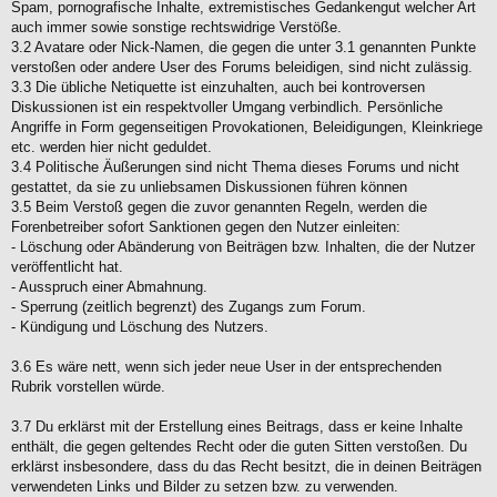
Spam, pornografische Inhalte, extremistisches Gedankengut welcher Art
auch immer sowie sonstige rechtswidrige Verstöße.
3.2 Avatare oder Nick-Namen, die gegen die unter 3.1 genannten Punkte
verstoßen oder andere User des Forums beleidigen, sind nicht zulässig.
3.3 Die übliche Netiquette ist einzuhalten, auch bei kontroversen
Diskussionen ist ein respektvoller Umgang verbindlich. Persönliche
Angriffe in Form gegenseitigen Provokationen, Beleidigungen, Kleinkriege
etc. werden hier nicht geduldet.
3.4 Politische Äußerungen sind nicht Thema dieses Forums und nicht
gestattet, da sie zu unliebsamen Diskussionen führen können
3.5 Beim Verstoß gegen die zuvor genannten Regeln, werden die
Forenbetreiber sofort Sanktionen gegen den Nutzer einleiten:
- Löschung oder Abänderung von Beiträgen bzw. Inhalten, die der Nutzer
veröffentlicht hat.
- Ausspruch einer Abmahnung.
- Sperrung (zeitlich begrenzt) des Zugangs zum Forum.
- Kündigung und Löschung des Nutzers.
3.6 Es wäre nett, wenn sich jeder neue User in der entsprechenden
Rubrik vorstellen würde.
3.7 Du erklärst mit der Erstellung eines Beitrags, dass er keine Inhalte
enthält, die gegen geltendes Recht oder die guten Sitten verstoßen. Du
erklärst insbesondere, dass du das Recht besitzt, die in deinen Beiträgen
verwendeten Links und Bilder zu setzen bzw. zu verwenden.