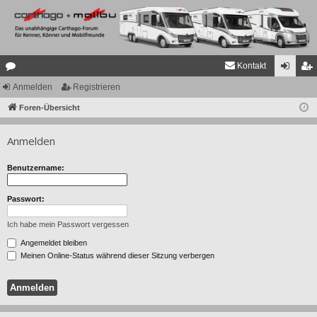
Kontakt
or
Anmelden
Registrieren
n
eg
en
Foren-Übersicht
m
ist
el
rie
Anmelden
de
re
Benutzername:
n
n
Passwort:
Ich habe mein Passwort vergessen
Angemeldet bleiben
Meinen Online-Status während dieser Sitzung verbergen