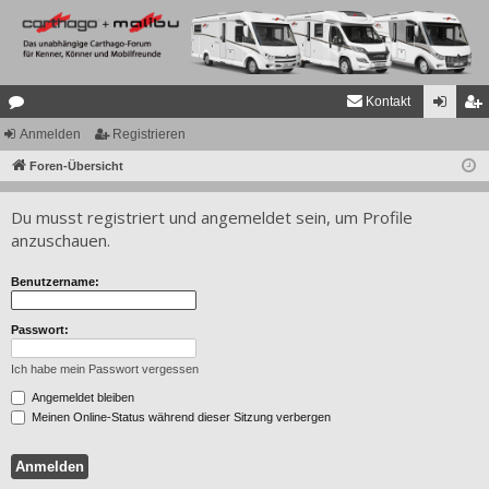
Kontakt
or
Anmelden
Registrieren
n
eg
en
Foren-Übersicht
m
ist
el
rie
Du musst registriert und angemeldet sein, um Profile
de
re
anzuschauen.
n
n
Benutzername:
Passwort:
Ich habe mein Passwort vergessen
Angemeldet bleiben
Meinen Online-Status während dieser Sitzung verbergen