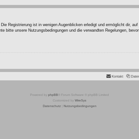
ie Registrierung ist in wenigen Augenblicken erledigt und ermöglicht dir, au
te bitte unsere Nutzungsbedingungen und die verwandten Regelungen, bevor du
Kontakt
Date
Powered by
phpBB
® Forum Software © phpBB Limited
Customized by
WireSys
Datenschutz
|
Nutzungsbedingungen