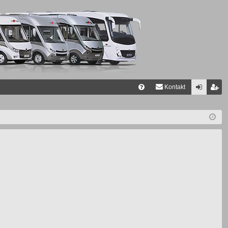
Kontakt
FA
n
eg
Q
m
ist
el
rie
de
re
n
n