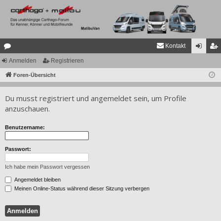
Kontakt
or
Anmelden
Registrieren
n
eg
en
Foren-Übersicht
m
ist
el
rie
Du musst registriert und angemeldet sein, um Profile
de
re
anzuschauen.
n
n
Benutzername:
Passwort:
Ich habe mein Passwort vergessen
Angemeldet bleiben
Meinen Online-Status während dieser Sitzung verbergen