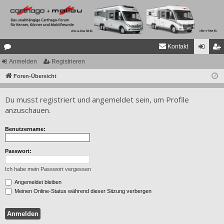
Kontakt
or
Anmelden
Registrieren
n
eg
en
Foren-Übersicht
m
ist
el
rie
Du musst registriert und angemeldet sein, um Profile
de
re
anzuschauen.
n
n
Benutzername:
Passwort:
Ich habe mein Passwort vergessen
Angemeldet bleiben
Meinen Online-Status während dieser Sitzung verbergen