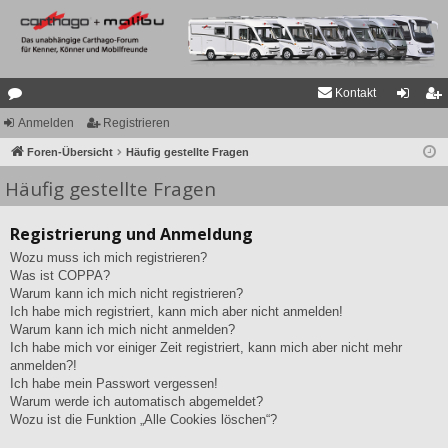
Kontakt
or
Anmelden
Registrieren
n
eg
en
Foren-Übersicht
Häufig gestellte Fragen
m
ist
Häufig gestellte Fragen
el
rie
de
re
Registrierung und Anmeldung
n
n
Wozu muss ich mich registrieren?
Was ist COPPA?
Warum kann ich mich nicht registrieren?
Ich habe mich registriert, kann mich aber nicht anmelden!
Warum kann ich mich nicht anmelden?
Ich habe mich vor einiger Zeit registriert, kann mich aber nicht mehr
anmelden?!
Ich habe mein Passwort vergessen!
Warum werde ich automatisch abgemeldet?
Wozu ist die Funktion „Alle Cookies löschen“?