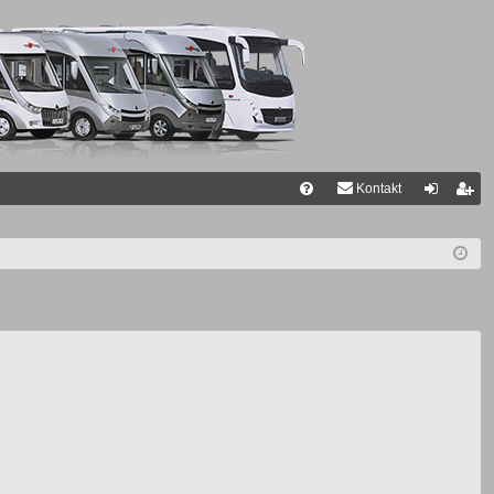
Kontakt
FA
n
eg
Q
m
ist
el
rie
de
re
n
n